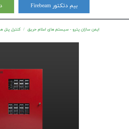
بیم دتکتور Firebeam
دت
ایمن سازان پترو - سیستم های اعلام حریق
کنترل پنل های اعل