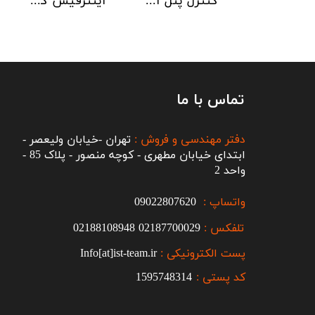
کارت آژیر 6 کاناله Kentec
محفظه نگهداری کارت های ماژول Kentec
تماس با ما
دفتر مهندسی و فروش :
تهران -خیابان ولیعصر -
ابتدای خیابان مطهری - کوچه منصور - پلاک 85 -
واحد 2
واتساپ :
09022807620
تلفکس :
2187700029
0
02188108948
پست الکترونیکی :
Info[at]ist-team.ir
کد پستی :
1595748314