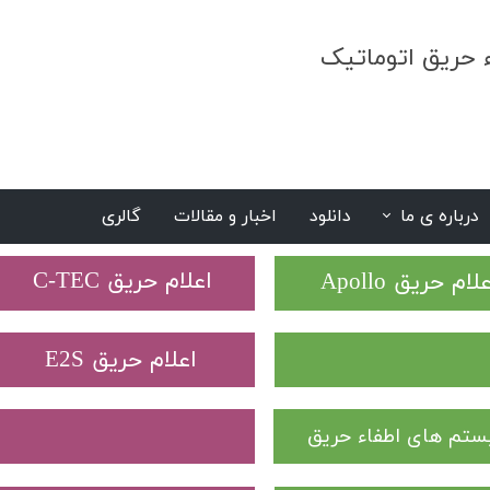
ء حریق اتوماتیک
درباره ی ما
دانلود
اخبار و مقالات
گالری
S
​اعلام حریق C-TEC​​​​​​​
علام حریق Apollo
​اعلام حریق E2S
تم های اطفاء حریق