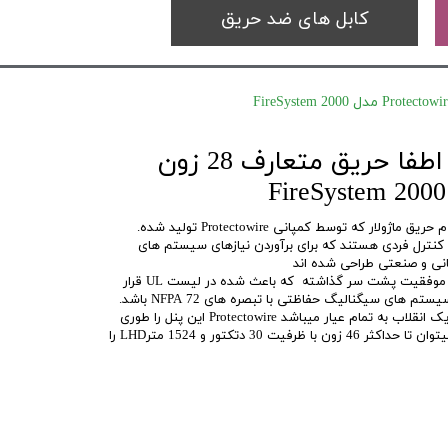
کابل های ضد حریق
کنترل پنل اعلام و اطفا حریق متعارف 28 زون
ی کنترل فردی هستند که برای برآوردن نیازهای سیستم های
نی و صنعتی طراحی شده اند
FS 2000 آزمایش های استاندارد را با موفقیت پشت سر گذاشته که باعث شده در لیست UL قرار
انعطاف پذیری این پنل به نوبه خود یک انقلاب به تمام عیار میباشد Protectowire این پنل را طوری
طراحی کرده که با استفاده از ماژول میتوان تا حداکثر 46 زون با ظرفیت 30 دتکتور و 1524 مترLHD را