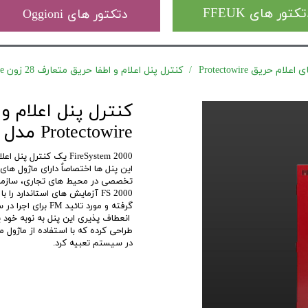
کتور های FFEUK
دتکتور های Oggioni
ام حریق Protectowire
کنترل پنل اعلام و اطفا حریق متعارف 28 زون Protectowire مدل FireSystem 2000
Protectowire مدل FireSystem 2000
FireSystem 2000 یک کنترل پنل اعلام حریق ماژولار که توسط کمپانی Protectowire تولید شده.
این پنل ها اختصاصاٌ دارای ماژول ها
تخصصی در محیط های تجاری، سازما
گرفته و مورد تائید FM برای اجرا در سیستم های سیگنالیگ حفاظتی با تبصره های NFPA 72 باشد.
در سیستم تعبیه کرد.