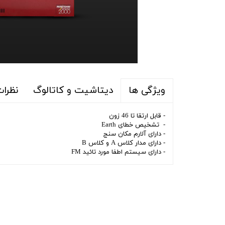
دیتاشیت و کاتالوگ
نظرا
ویژگی ها
- قابل ارتقا تا 46 زون
- تشخیص خطای Earth
- دارای آلارم مکان سنج
- دارای مدار کلاس A و کلاس B
- دارای سیستم اطفا مورد تائید FM