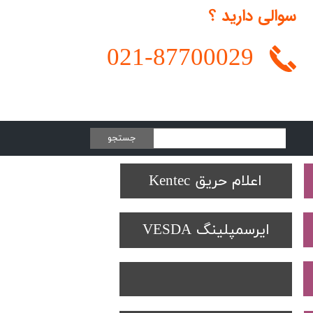
سوالی دارید ؟
021-
87700029
جستجو
Protectowire LHD
تجهیزات تست SOLO
دتکتورهای Spectrex
اعلام حریق Kentec
ایرسمپلینگ VESDA