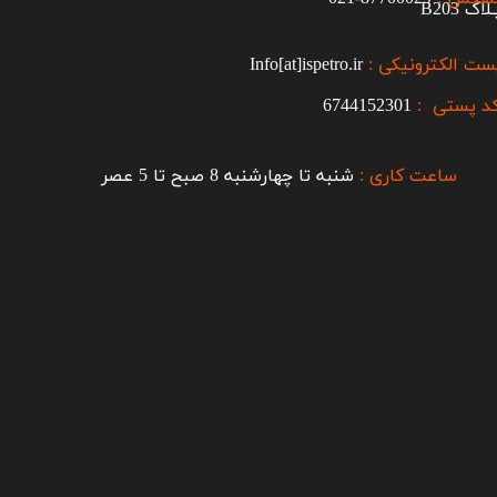
اک B203​​​​​​​
ست الکترونیکی :
Info[at]ispetro.ir
د پستی :
6744152301
ساعت کاری :
شنبه تا چهارشنبه 8 صبح تا 5 عصر