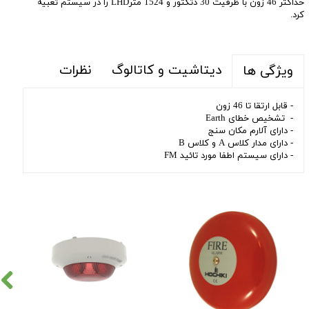
حداکثر 46 زون با ظرفیت 30 دتکتور و 1524 مترLHD را در سیستم تعبیه
کرد.
دیتاشیت و کاتالوگ
نظرات
ویژگی ها
- قابل ارتقا تا 46 زون
- تشخیص خطای Earth
- دارای آلارم مکان سنج
- دارای مدار کلاس A و کلاس B
- دارای سیستم اطفا مورد تائید FM