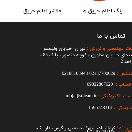
زنگ اعلام حریق هوچیکی Hochiki مدل MBF-6EV
فلاشر اعلام حریق هوچیکی مدل CLB-E
تماس با ما
فتر مهندسی و فروش :
تهران -خیابان ولیعصر -
ابتدای خیابان مطهری - کوچه منصور - پلاک 85 -
احد 2
لفکس :
2187700029
0
02188108948
اتساپ :
09022807620
ست الکترونیکی :
Info[at]ist-team.ir
 پستی :
1595748314
ارخانه :
کرمانشاه، شهرک صنعتی زاگرس، فاز یک،
لفکس :
87700029-021​​​​​​​