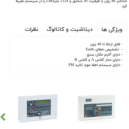
حداکثر 46 زون با ظرفیت 30 دتکتور و 1524 مترLHD را در سیستم تعبیه
کرد.
دیتاشیت و کاتالوگ
نظرات
ویژگی ها
- قابل ارتقا تا 46 زون
- تشخیص خطای Earth
- دارای آلارم مکان سنج
- دارای مدار کلاس A و کلاس B
- دارای سیستم اطفا مورد تائید FM