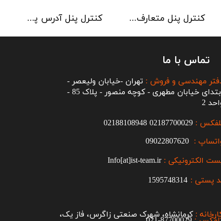
کنترل پنل متعارف C-TEC سری CFP 8 Zone
کنترل پنل آدرس پذیر C-TEC سری XFP دو لوپ 32 زون
تماس با ما
فتر مهندسی و فروش :
تهران -خیابان ولیعصر -
ابتدای خیابان مطهری - کوچه منصور - پلاک 85 -
احد 2
لفکس :
2187700029
0
02188108948
اتساپ :
09022807620
ست الکترونیکی :
Info[at]ist-team.ir
 پستی :
1595748314
ارخانه :
کرمانشاه، شهرک صنعتی زاگرس، فاز یک،
لفکس :
87700029-021​​​​​​​