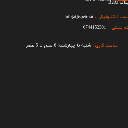
اک B203​​​​​​​
ست الکترونیکی :
Info[at]ispetro.ir
د پستی :
6744152301
ساعت کاری :
شنبه تا چهارشنبه 8 صبح تا 5 عصر