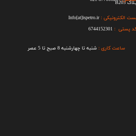
اک B203​​​​​​​
ست الکترونیکی :
Info[at]ispetro.ir
د پستی :
6744152301
ساعت کاری :
شنبه تا چهارشنبه 8 صبح تا 5 عصر