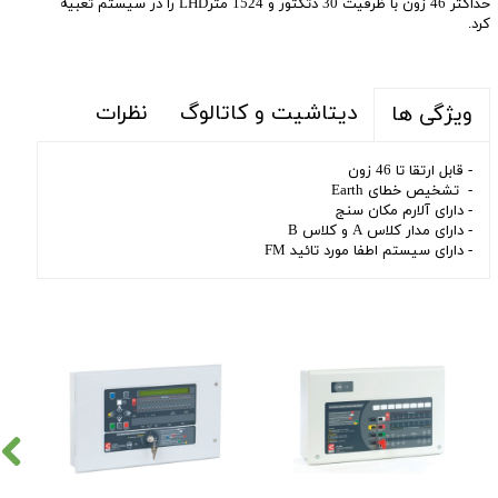
حداکثر 46 زون با ظرفیت 30 دتکتور و 1524 مترLHD را در سیستم تعبیه
کرد.
دیتاشیت و کاتالوگ
نظرات
ویژگی ها
- قابل ارتقا تا 46 زون
- تشخیص خطای Earth
- دارای آلارم مکان سنج
- دارای مدار کلاس A و کلاس B
- دارای سیستم اطفا مورد تائید FM