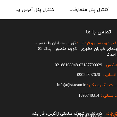
کنترل پنل متعارف C-TEC سری CFP 8 Zone
کنترل پنل آدرس پذیر C-TEC سری XFP دو لوپ 32 زون
تماس با ما
فتر مهندسی و فروش :
تهران -خیابان ولیعصر -
ابتدای خیابان مطهری - کوچه منصور - پلاک 85 -
احد 2
لفکس :
2187700029
0
02188108948
اتساپ :
09022807620
ست الکترونیکی :
Info[at]ist-team.ir
 پستی :
1595748314
ارخانه :
کرمانشاه، شهرک صنعتی زاگرس، فاز یک،
لفکس :
87700029-021​​​​​​​