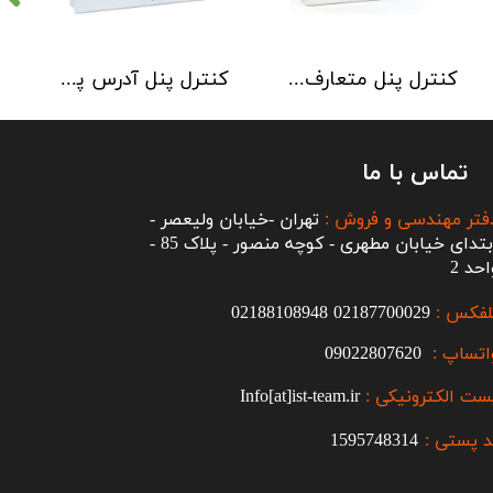
کنترل پنل متعارف C-TEC سری CFP 8 Zone
کنترل پنل آدرس پذیر C-TEC سری XFP دو لوپ 32 زون
تماس با ما
فتر مهندسی و فروش :
تهران -خیابان ولیعصر -
ابتدای خیابان مطهری - کوچه منصور - پلاک 85 -
احد 2
لفکس :
2187700029
0
02188108948
اتساپ :
09022807620
ست الکترونیکی :
Info[at]ist-team.ir
 پستی :
1595748314