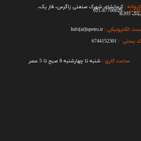
ارخانه :
کرمانشاه، شهرک صنعتی زاگرس، فاز یک،
لفکس :
87700029-021​​​​​​​
اک B203​​​​​​​
ست الکترونیکی :
Info[at]ispetro.ir
د پستی :
6744152301
ساعت کاری :
شنبه تا چهارشنبه 8 صبح تا 5 عصر