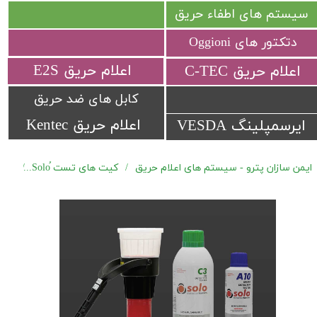
سیستم های اطفاء حریق
دتکتور های Oggioni
​اعلام حریق E2S
​اعلام حریق C-TEC​​​​​​​
کابل های ضد حریق
اعلام حریق Kentec
ایرسمپلینگ VESDA
ایمن سازان پترو - سیستم های اعلام حریق
کیت های تست ُSolo
کیت ت