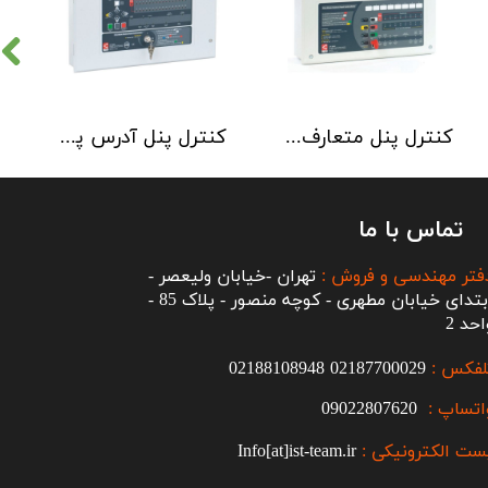
کنترل پنل متعارف C-TEC سری CFP 8 Zone
کنترل پنل آدرس پذیر C-TEC سری XFP دو لوپ 32 زون
تماس با ما
فتر مهندسی و فروش :
تهران -خیابان ولیعصر -
ابتدای خیابان مطهری - کوچه منصور - پلاک 85 -
احد 2
لفکس :
2187700029
0
02188108948
اتساپ :
09022807620
ست الکترونیکی :
Info[at]ist-team.ir