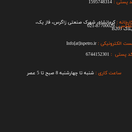
 پستی :
1595748314
ارخانه :
کرمانشاه، شهرک صنعتی زاگرس، فاز یک،
لفکس :
87700029-021​​​​​​​
اک B203​​​​​​​
ست الکترونیکی :
Info[at]ispetro.ir
د پستی :
6744152301
ساعت کاری :
شنبه تا چهارشنبه 8 صبح تا 5 عصر