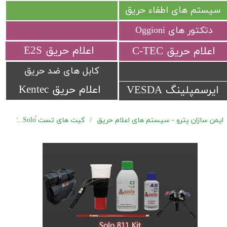
سیستم های اطفاء حریق
دتکتور های Oggioni
​اعلام حریق E2S
​اعلام حریق C-TEC​​​​​​​
کابل های ضد حریق
اعلام حریق Kentec
ایرسمپلینگ VESDA
ایمن سازان پترو - سیستم های اعلام حریق
کیت های تست ُSolo
کیت ت