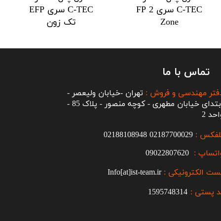
C-TEC سری FP 2
C-TEC سری EFP
Zone
تک زون
تماس با ما
فتر مهندسی و فروش :
تهران -خیابان ولیعصر -
ابتدای خیابان مطهری - کوچه منصور - پلاک 85 -
احد 2
لفکس :
2187700029
0
02188108948
اتساپ :
09022807620
ست الکترونیکی :
Info[at]ist-team.ir
 پستی :
1595748314