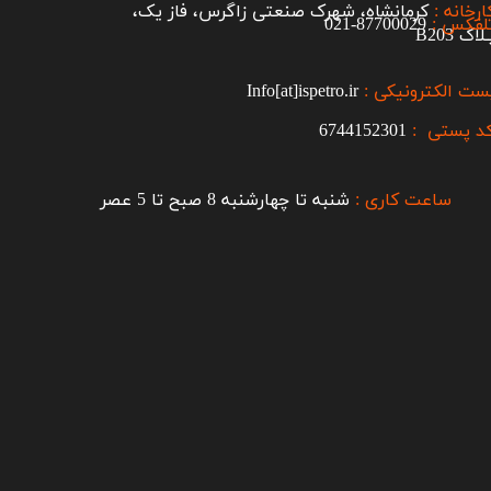
ارخانه :
کرمانشاه، شهرک صنعتی زاگرس، فاز یک،
لفکس :
87700029-021​​​​​​​
اک B203​​​​​​​
ست الکترونیکی :
Info[at]ispetro.ir
د پستی :
6744152301
ساعت کاری :
شنبه تا چهارشنبه 8 صبح تا 5 عصر