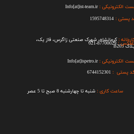
ست الکترونیکی :
Info[at]ist-team.ir
 پستی :
1595748314
ارخانه :
کرمانشاه، شهرک صنعتی زاگرس، فاز یک،
لفکس :
87700029-021​​​​​​​
اک B203​​​​​​​
ست الکترونیکی :
Info[at]ispetro.ir
د پستی :
6744152301
ساعت کاری :
شنبه تا چهارشنبه 8 صبح تا 5 عصر