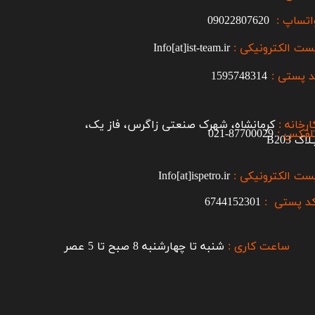
اتساپ :
09022807620
ست الکترونیکی :
Info[at]ist-team.ir
 پستی :
1595748314
ارخانه :
کرمانشاه، شهرک صنعتی زاگرس، فاز یک،
لفکس :
87700029-021​​​​​​​
اک B203​​​​​​​
ست الکترونیکی :
Info[at]ispetro.ir
د پستی :
6744152301
ساعت کاری :
شنبه تا چهارشنبه 8 صبح تا 5 عصر