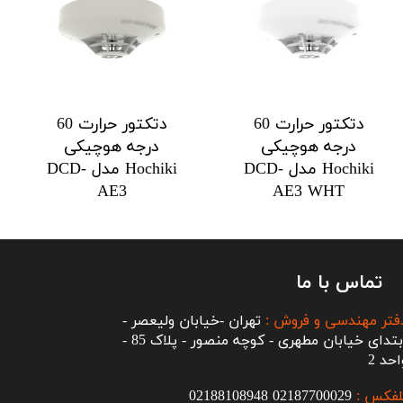
دتکتور حرارت 60
دتکتور حرارت 60
درجه هوچیکی
درجه هوچیکی
Hochiki مدل DCD-
Hochiki مدل DCD-
AE3
AE3 WHT
تماس با ما
فتر مهندسی و فروش :
تهران -خیابان ولیعصر -
ابتدای خیابان مطهری - کوچه منصور - پلاک 85 -
احد 2
لفکس :
2187700029
0
02188108948