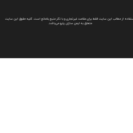
تفاده از مطالب این سایت فقط برای مقاصد غیرتجاری و با ذکر منبع بلامانع است. کلیه حقوق این سایت
متعلق به ایمن سازان پترو می‌باشد.