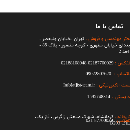
تماس با ما
فتر مهندسی و فروش :
تهران -خیابان ولیعصر -
ابتدای خیابان مطهری - کوچه منصور - پلاک 85 -
احد 2
لفکس :
2187700029
0
02188108948
اتساپ :
09022807620
ست الکترونیکی :
Info[at]ist-team.ir
 پستی :
1595748314
ارخانه :
کرمانشاه، شهرک صنعتی زاگرس، فاز یک،
لفکس :
87700029-021​​​​​​​
اک B203​​​​​​​