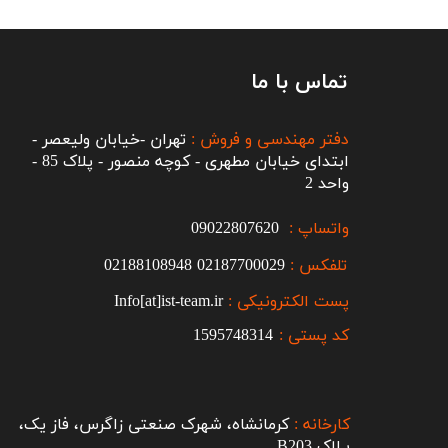
تماس با ما
دفتر مهندسی و فروش :
تهران -خیابان ولیعصر -
ابتدای خیابان مطهری - کوچه منصور - پلاک 85 -
واحد 2
واتساپ :
09022807620
تلفکس :
2187700029
0
02188108948
پست الکترونیکی :
Info[at]ist-team.ir
کد پستی :
1595748314
کارخانه :
کرمانشاه، شهرک صنعتی زاگرس، فاز یک،
پـلاک B203​​​​​​​