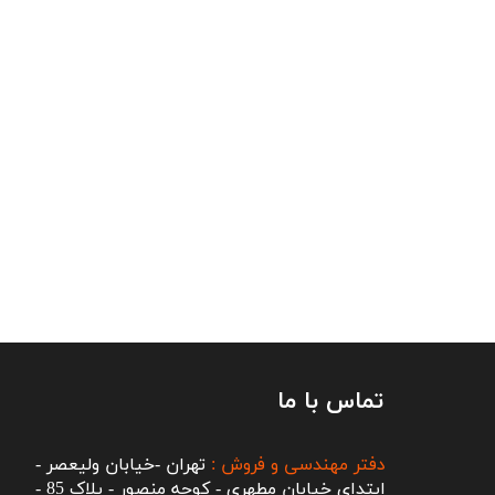
تماس با ما
دفتر مهندسی و فروش :
تهران -خیابان ولیعصر -
ابتدای خیابان مطهری - کوچه منصور - پلاک 85 -