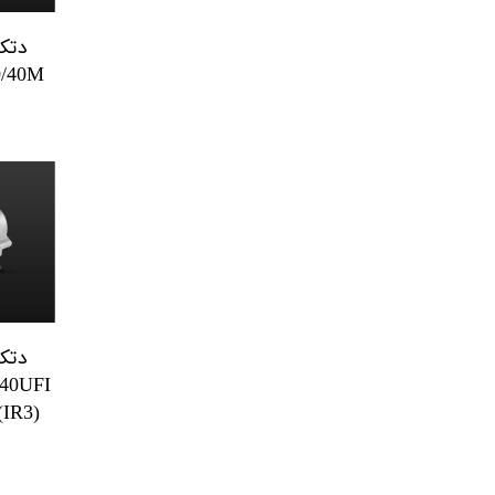
دتک
0/40M
دتک
/40UFI
(IR3)