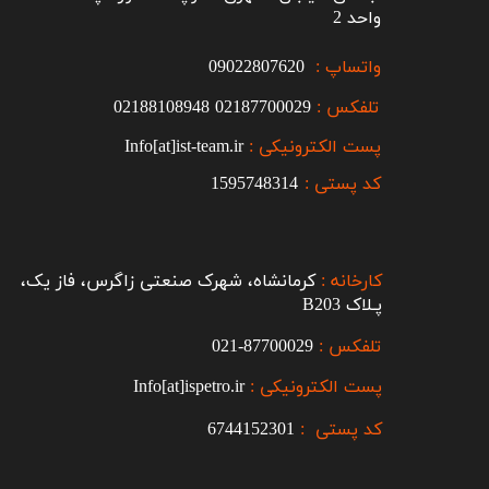
واحد 2
واتساپ :
09022807620
تلفکس :
2187700029
0
02188108948
پست الکترونیکی :
Info[at]ist-team.ir
کد پستی :
1595748314
کارخانه :
کرمانشاه، شهرک صنعتی زاگرس، فاز یک،
پـلاک B203​​​​​​​
تلفکس :
87700029-021​​​​​​​
پست الکترونیکی :
Info[at]ispetro.ir
کد پستی :
6744152301