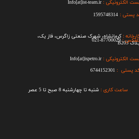
ست الکترونیکی :
Info[at]ist-team.ir
 پستی :
1595748314
ارخانه :
کرمانشاه، شهرک صنعتی زاگرس، فاز یک،
لفکس :
87700029-021​​​​​​​
اک B203​​​​​​​
ست الکترونیکی :
Info[at]ispetro.ir
د پستی :
6744152301
ساعت کاری :
شنبه تا چهارشنبه 8 صبح تا 5 عصر