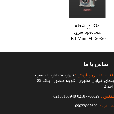
دتکتور شعله
Spectrex سری
20/20 IR3 Mini MI
تماس با ما
فتر مهندسی و فروش :
تهران -خیابان ولیعصر -
ابتدای خیابان مطهری - کوچه منصور - پلاک 85 -
احد 2
لفکس :
2187700029
0
02188108948
اتساپ :
09022807620