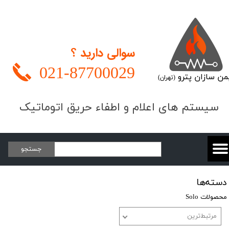
سوالی دارید ؟
021-
87700029
من سازان پترو
(تهران)
​​​سیستم های اعلام و اطفاء حریق اتوماتیک
جستجو
دسته‌ها
محصولات Solo
مرتبط‌ترین