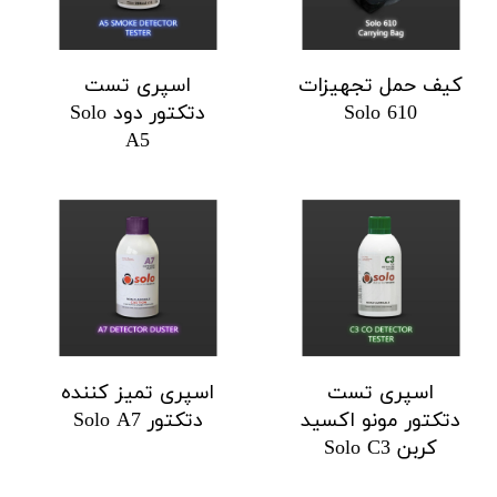
کیف حمل تجهیزات
اسپری تست
Solo 610
دتکتور دود Solo
A5
اسپری تست
اسپری تمیز کننده
دتکتور مونو اکسید
دتکتور Solo A7
کربن Solo C3