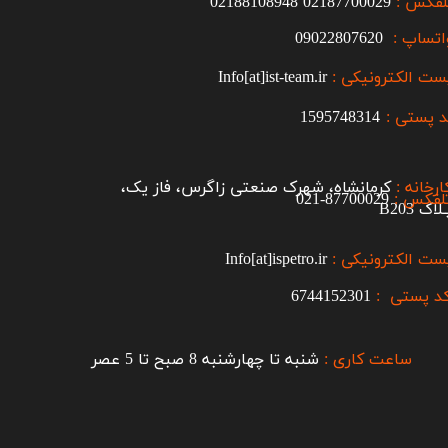
لفکس :
2187700029
0
02188108948
اتساپ :
09022807620
ست الکترونیکی :
Info[at]ist-team.ir
 پستی :
1595748314
ارخانه :
کرمانشاه، شهرک صنعتی زاگرس، فاز یک،
لفکس :
87700029-021​​​​​​​
اک B203​​​​​​​
ست الکترونیکی :
Info[at]ispetro.ir
د پستی :
6744152301
ساعت کاری :
شنبه تا چهارشنبه 8 صبح تا 5 عصر