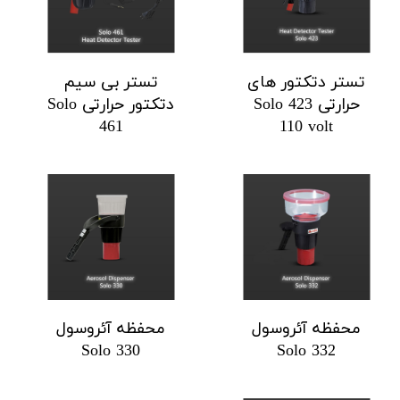
تستر دتکتور های
تستر بی سیم
حرارتی Solo 423
دتکتور حرارتی Solo
461
110 volt
محفظه آئروسول
محفظه آئروسول
Solo 330
Solo 332