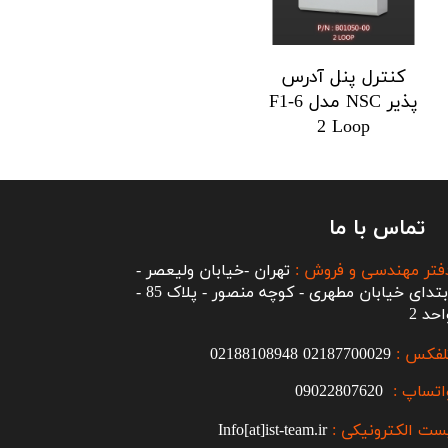
کنترل پنل آدرس
پذیر NSC مدل F1-6
2 Loop
تماس با ما
فتر مهندسی و فروش :
تهران -خیابان ولیعصر -
ابتدای خیابان مطهری - کوچه منصور - پلاک 85 -
احد 2
لفکس :
2187700029
0
02188108948
اتساپ :
09022807620
ست الکترونیکی :
Info[at]ist-team.ir