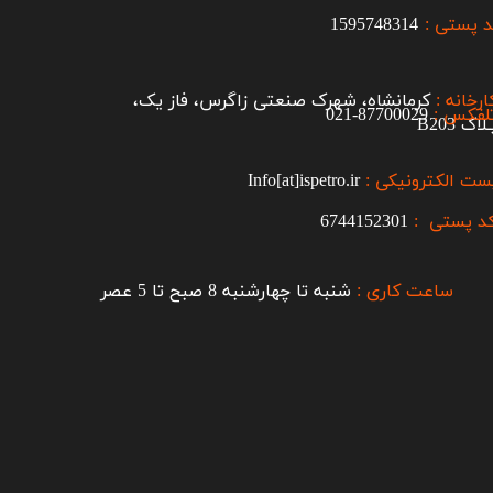
 پستی :
1595748314
ارخانه :
کرمانشاه، شهرک صنعتی زاگرس، فاز یک،
لفکس :
87700029-021​​​​​​​
اک B203​​​​​​​
ست الکترونیکی :
Info[at]ispetro.ir
د پستی :
6744152301
ساعت کاری :
شنبه تا چهارشنبه 8 صبح تا 5 عصر