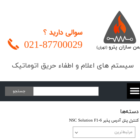
سوالی دارید ؟
021-
87700029
من سازان پترو
(تهران)
​​​سیستم های اعلام و اطفاء حریق اتوماتیک
جستجو
دسته‌ها
کنترل پنل آدرس پذیر NSC Solution F1-6
مرتبط‌ترین