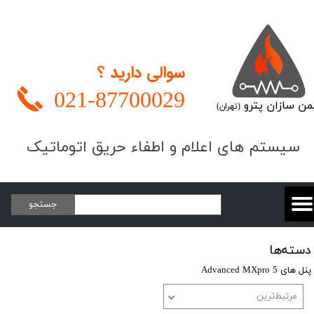
سوالی دارید ؟
021-
87700029
من سازان پترو
(تهران)
​​​سیستم های اعلام و اطفاء حریق اتوماتیک
جستجو
دسته‌ها
پنل های Advanced MXpro 5
مرتبط‌ترین