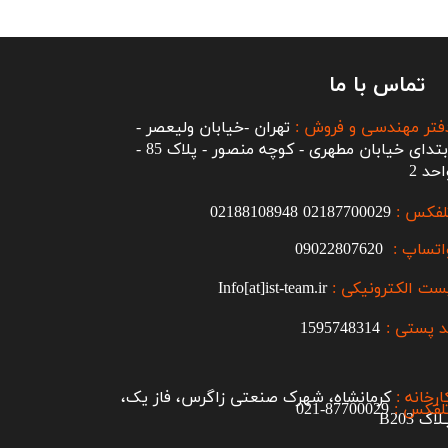
تماس با ما
فتر مهندسی و فروش :
تهران -خیابان ولیعصر -
ابتدای خیابان مطهری - کوچه منصور - پلاک 85 -
احد 2
لفکس :
2187700029
0
02188108948
اتساپ :
09022807620
ست الکترونیکی :
Info[at]ist-team.ir
 پستی :
1595748314
ارخانه :
کرمانشاه، شهرک صنعتی زاگرس، فاز یک،
لفکس :
87700029-021​​​​​​​
اک B203​​​​​​​