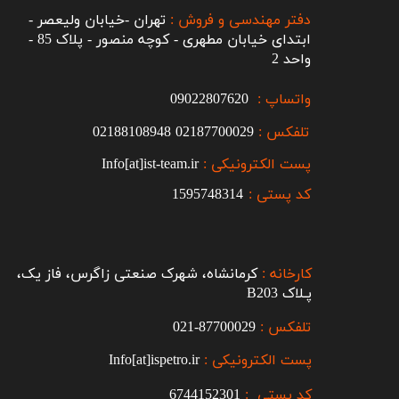
دفتر مهندسی و فروش :
تهران -خیابان ولیعصر -
ابتدای خیابان مطهری - کوچه منصور - پلاک 85 -
واحد 2
واتساپ :
09022807620
تلفکس :
2187700029
0
02188108948
پست الکترونیکی :
Info[at]ist-team.ir
کد پستی :
1595748314
کارخانه :
کرمانشاه، شهرک صنعتی زاگرس، فاز یک،
پـلاک B203​​​​​​​
تلفکس :
87700029-021​​​​​​​
پست الکترونیکی :
Info[at]ispetro.ir
کد پستی :
6744152301