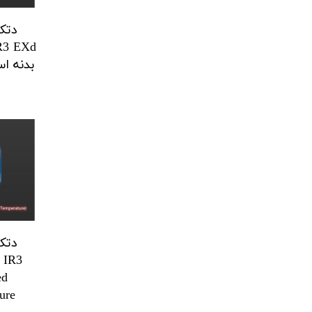
دتک
IR3 EXd
بدنه ا
دتک
| IR3
ed
ure