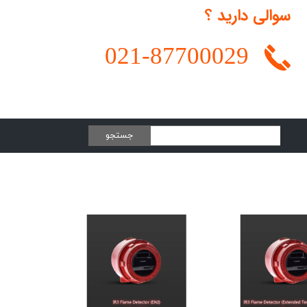
سوالی دارید ؟
021-
87700029
جستجو