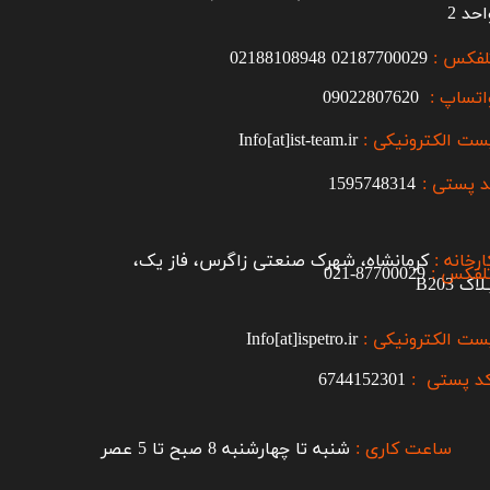
احد 2
لفکس :
2187700029
0
02188108948
اتساپ :
09022807620
ست الکترونیکی :
Info[at]ist-team.ir
 پستی :
1595748314
ارخانه :
کرمانشاه، شهرک صنعتی زاگرس، فاز یک،
لفکس :
87700029-021​​​​​​​
اک B203​​​​​​​
ست الکترونیکی :
Info[at]ispetro.ir
د پستی :
6744152301
ساعت کاری :
شنبه تا چهارشنبه 8 صبح تا 5 عصر