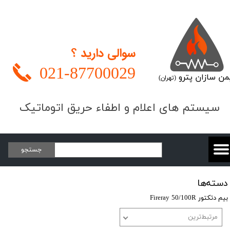
سوالی دارید ؟
021-
87700029
من سازان پترو
(تهران)
​​​سیستم های اعلام و اطفاء حریق اتوماتیک
جستجو
دسته‌ها
بیم دتکتور Fireray 50/100R
مرتبط‌ترین