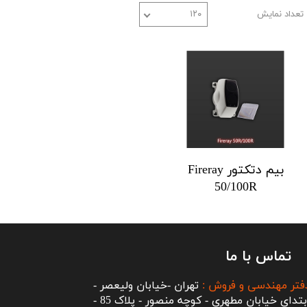
تعداد نمایش
۱۲۰
بیم دتکتور Fireray
50/100R
تماس با ما
فتر مهندسی و فروش :
تهران -خیابان ولیعصر -
ابتدای خیابان مطهری - کوچه منصور - پلاک 85 -