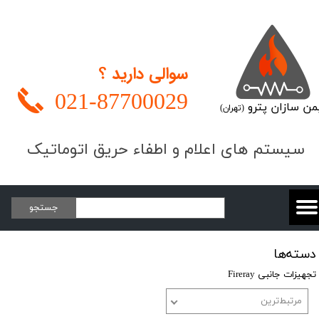
سوالی دارید ؟
021-
87700029
من سازان پترو
(تهران)
​​​سیستم های اعلام و اطفاء حریق اتوماتیک
جستجو
دسته‌ها
تجهیزات جانبی Fireray
مرتبط‌ترین