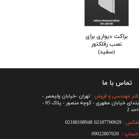
براکت دیواری برای
نصب رفلکتور
(سفید)
تماس با ما
فتر مهندسی و فروش :
تهران -خیابان ولیعصر -
ابتدای خیابان مطهری - کوچه منصور - پلاک 85 -
احد 2
لفکس :
2187700029
0
02188108948
اتساپ :
09022807620