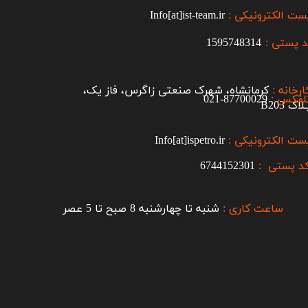
ست الکترونیکی :
Info[at]ist-team.ir
 پستی :
1595748314
ارخانه :
کرمانشاه، شهرک صنعتی زاگرس، فاز یک،
لفکس :
87700029-021​​​​​​​
اک B203​​​​​​​
ست الکترونیکی :
Info[at]ispetro.ir
د پستی :
6744152301
ساعت کاری :
شنبه تا چهارشنبه 8 صبح تا 5 عصر