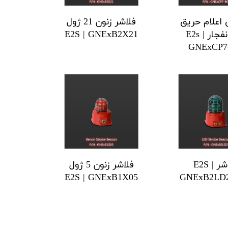
اعلام حریق
فلاشر زنون 21 ژول
ضد انفجار E2s |
E2S | GNExB2X21
GNExCP7
فلاشر E2S |
فلاشر زنون 5 ژول
E2S | GNExB1X05
GNExB2LD