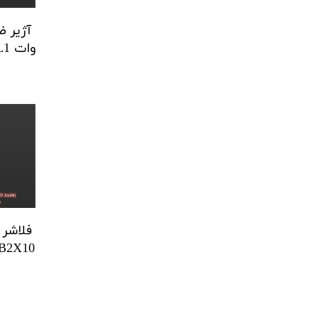
وات E2S | GNExL1
xB2X10