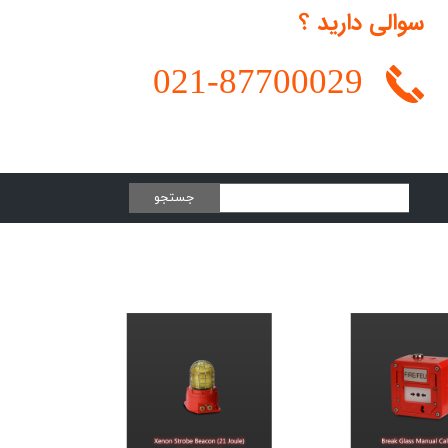
سوالی دارید ؟
021-
87700029
جستجو