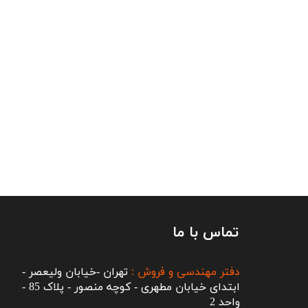
تماس با ما
دفتر مهندسی و فروش :
تهران -خیابان ولیعصر -
ابتدای خیابان مطهری - کوچه منصور - پلاک 85 -
واحد 2