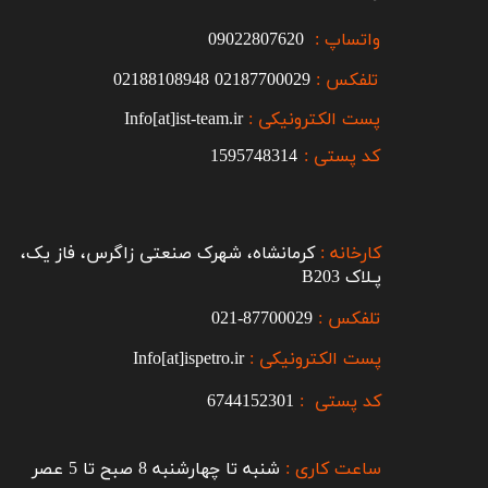
واتساپ :
09022807620
تلفکس :
2187700029
0
02188108948
پست الکترونیکی :
Info[at]ist-team.ir
کد پستی :
1595748314
کارخانه :
کرمانشاه، شهرک صنعتی زاگرس، فاز یک،
پـلاک B203​​​​​​​
تلفکس :
87700029-021​​​​​​​
پست الکترونیکی :
Info[at]ispetro.ir
کد پستی :
6744152301
ساعت کاری :
شنبه تا چهارشنبه 8 صبح تا 5 عصر