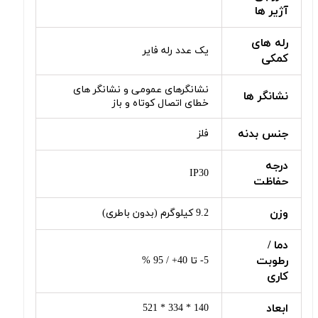
آژیر ها
رله های
یک عدد رله فایر
کمکی
نشانگرهای عمومی و نشانگر های
نشانگر ها
خطای اتصال کوتاه و باز
جنس بدنه
فلز
درجه
IP30
حفاظت
وزن
9.2 کیلوگرم (بدون باطری)
دما /
رطوبت
5- تا 40+ / 95 %
کاری
ابعاد
140 * 334 * 521