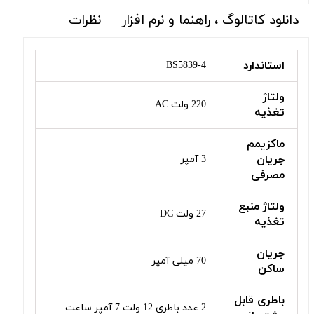
دانلود کاتالوگ ، راهنما و نرم افزار
نظرات
استاندارد
BS5839-4
ولتاژ
220 ولت AC
تغذیه
ماکزیمم
جریان
3 آمپر
مصرفی
ولتاژ منبع
27 ولت DC
تغذیه
جریان
70 میلی آمپر
ساکن
باطری قابل
2 عدد باطری 12 ولت 7 آمپر ساعت