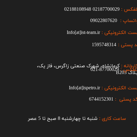
لفکس :
2187700029
0
02188108948
اتساپ :
09022807620
ست الکترونیکی :
Info[at]ist-team.ir
 پستی :
1595748314
ارخانه :
کرمانشاه، شهرک صنعتی زاگرس، فاز یک،
لفکس :
87700029-021​​​​​​​
اک B203​​​​​​​
ست الکترونیکی :
Info[at]ispetro.ir
د پستی :
6744152301
ساعت کاری :
شنبه تا چهارشنبه 8 صبح تا 5 عصر