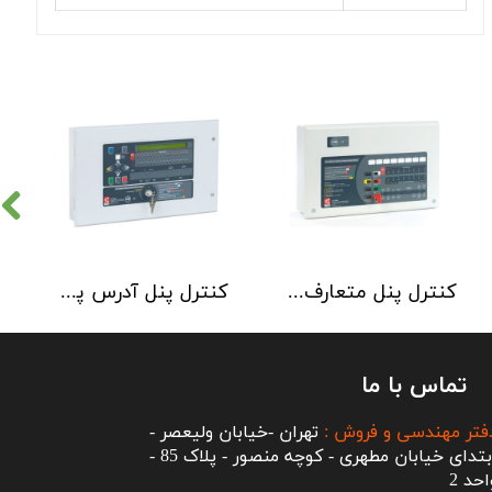
کنترل پنل متعارف C-TEC سری CFP 8 Zone
کنترل پنل آدرس پذیر C-TEC سری XFP دو لوپ 32 زون
تماس با ما
فتر مهندسی و فروش :
تهران -خیابان ولیعصر -
ابتدای خیابان مطهری - کوچه منصور - پلاک 85 -
احد 2