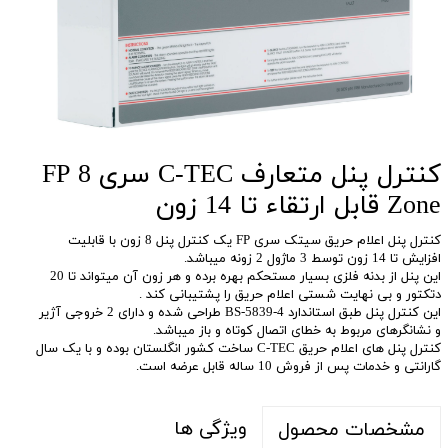
کنترل پنل متعارف C-TEC سری FP 8
Zone قابل ارتقاء تا 14 زون
کنترل پنل اعلام حریق سیتک سری FP یک کنترل پنل 8 زون با قابلیت
افزایش تا 14 زون توسط 3 ماژول 2 زونه میباشد.
این پنل از بدنه فلزی بسیار مستحکم بهره برده و هر زون آن میتواند تا 20
دتکتور و بی نهایت شستی اعلام حریق را پشتیبانی کند .
این کنترل پنل طبق استاندارد BS-5839-4 طراحی شده و دارای 2 خروجی آژیر
و نشانگرهای مربوط به خطای اتصال کوتاه و باز میباشد.
کنترل پنل های اعلام حریق C-TEC ساخت کشور انگلستان بوده و با یک سال
گارانتی و خدمات پس از فروش 10 ساله قابل عرضه است.
ویژگی ها
مشخصات محصول