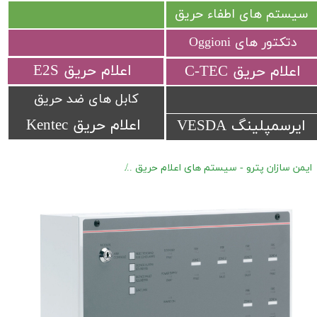
سیستم های اطفاء حریق
دتکتور های Oggioni
​اعلام حریق E2S
​اعلام حریق C-TEC​​​​​​​
کابل های ضد حریق
اعلام حریق Kentec
ایرسمپلینگ VESDA
ایمن سازان پترو - سیستم های اعلام حریق
کنترل پنل متعارف C-TEC سری FP 8 Zone قابل ارتقاء تا 14 زون