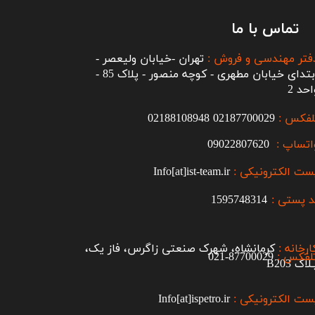
تماس با ما
فتر مهندسی و فروش :
تهران -خیابان ولیعصر -
ابتدای خیابان مطهری - کوچه منصور - پلاک 85 -
احد 2
لفکس :
2187700029
0
02188108948
اتساپ :
09022807620
ست الکترونیکی :
Info[at]ist-team.ir
 پستی :
1595748314
ارخانه :
کرمانشاه، شهرک صنعتی زاگرس، فاز یک،
لفکس :
87700029-021​​​​​​​
اک B203​​​​​​​
ست الکترونیکی :
Info[at]ispetro.ir