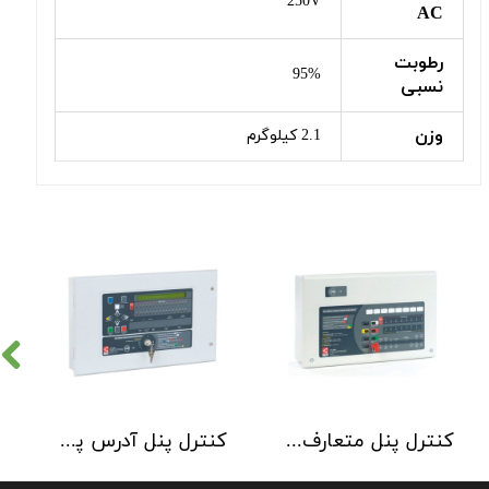
250V
AC
رطوبت
95%
نسبی
وزن
2.1 کیلوگرم
کنترل پنل متعارف C-TEC سری CFP 8 Zone
کنترل پنل آدرس پذیر C-TEC سری XFP دو لوپ 32 زون