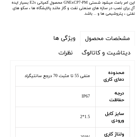
این امر باعث میشود شستی GNExCP7-PM محصول کمپانی E2s بسیار ایده
آل برای نصب در سازه های صنعتی نفت و گاز مانند پالایشگاه ها ، سکو های
نفتی ، پتروشیمی ها و ... باشد.
ویژگی ها
مشخصات محصول
دیتاشیت و کاتالوگ
نظرات
محدوده
منفی 55 تا مثبت 70 درجع سانتیگراد
دمای کاری
درجه
IP67
حفاظت
سایز کابل
1.5*2
ورودی
ولتاژ کاری