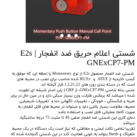
شستی اعلام حریق ضد انفجار E2s |
GNExCP7-PM
شستی ضد انفجار محصول E2s از نوع Momentary یا لحظه ای، که موفق به
کسب تائیدیه از ATEX و IECEx شده مناسب برای نصب در محیط های
است که در دسته بندی زون های 1,2,21,22 قرار گرفته اند.
جنس بدنه شاسی GNExCP7-PM، از GRP ( پلی استر شیشه ای تقویت
شده ) میباشد که برعکس فلزات، وزن بسیار سبکی دارد و در عین حال در برابر
ضربه و شکستگی ، خوردگی ، تغییرات ناگهانی دما و تغییرات شیمیایی
محیط، مقاومت بسیار بالایی دارد و میتواند در محیط های قابل انفجار، به
صورت کاملا عملیاتی قابل نصب و استفاده باشد.
دمای کاری این شستی ضد انفجار منفی 40 تا مثبت 75 درجه سانتیگراد
میباشد.
تقریبا تمامی نکات ایمنی و حفاظتی که نیاز است یک دستگاه در یک محیط
خطرناک و Harsh بتواند به خوبی فعالیت کند در این شستی گنجانده شده که