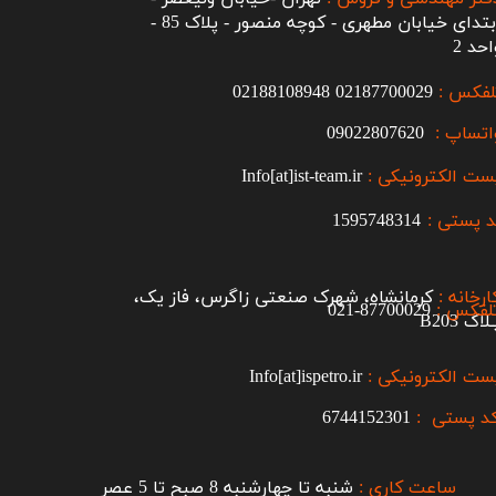
ابتدای خیابان مطهری - کوچه منصور - پلاک 85 -
احد 2
لفکس :
2187700029
0
02188108948
اتساپ :
09022807620
ست الکترونیکی :
Info[at]ist-team.ir
 پستی :
1595748314
ارخانه :
کرمانشاه، شهرک صنعتی زاگرس، فاز یک،
لفکس :
87700029-021​​​​​​​
اک B203​​​​​​​
ست الکترونیکی :
Info[at]ispetro.ir
د پستی :
6744152301
ساعت کاری :
شنبه تا چهارشنبه 8 صبح تا 5 عصر