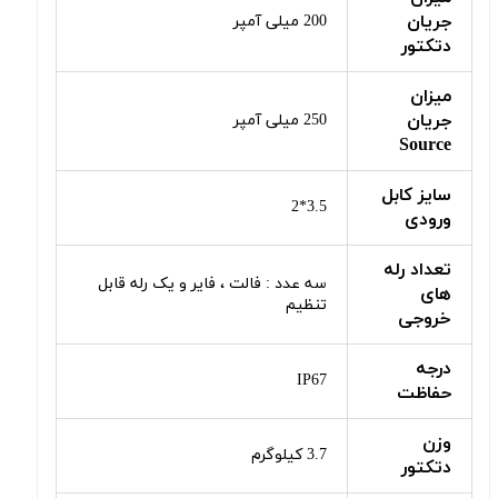
جریان
200 میلی آمپر
دتکتور
میزان
جریان
250 میلی آمپر
Source
سایز کابل
3.5*2
ورودی
تعداد رله
سه عدد : فالت ، فایر و یک رله قابل
های
تنظیم
خروجی
درجه
IP67
حفاظت
وزن
3.7 کیلوگرم
دتکتور