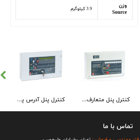
وزن
3.9 کیلوگرم
Source
کنترل پنل متعارف C-TEC سری CFP 8 Zone
کنترل پنل آدرس پذیر C-TEC سری XFP دو لوپ 32 زون
تماس با ما
فتر مهندسی و فروش :
تهران -خیابان ولیعصر -