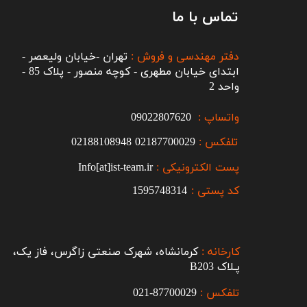
تماس با ما
دفتر مهندسی و فروش :
تهران -خیابان ولیعصر -
ابتدای خیابان مطهری - کوچه منصور - پلاک 85 -
واحد 2
واتساپ :
09022807620
تلفکس :
2187700029
0
02188108948
پست الکترونیکی :
Info[at]ist-team.ir
کد پستی :
1595748314
کارخانه :
کرمانشاه، شهرک صنعتی زاگرس، فاز یک،
پـلاک B203​​​​​​​
تلفکس :
87700029-021​​​​​​​