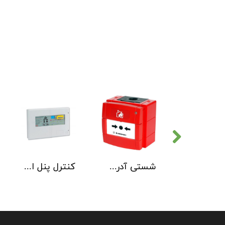
دتکتور دود هوچیکی Hochiki مدل SOC-E3N WHT
شستی آدرس پذیر ضد آب هوچیکی Hochiki مدل HCP-W SCI
کنترل پنل اطفاء حریق C-TEC EP203