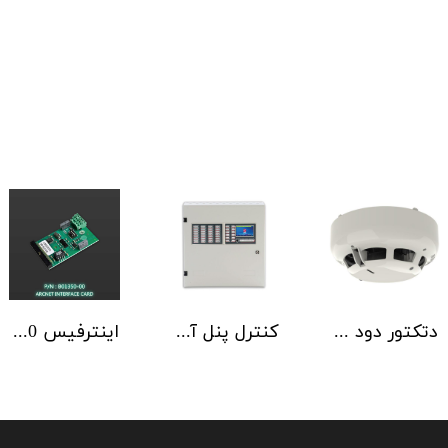
دتکتور دود آدرس پذیر هوچیکی Hochiki مدل ALN-EN SCI
کنترل پنل آدرس پذیر C-TEC سری ZFP یک تا 4 لوپ کابینت استاندارد
اینترفیس NSC | ArcNET B01350-00