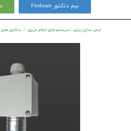
بیم دتکتور Firebeam
دت
ایمن سازان پترو - سیستم های اعلام حریق
دتکتور های گازی ض