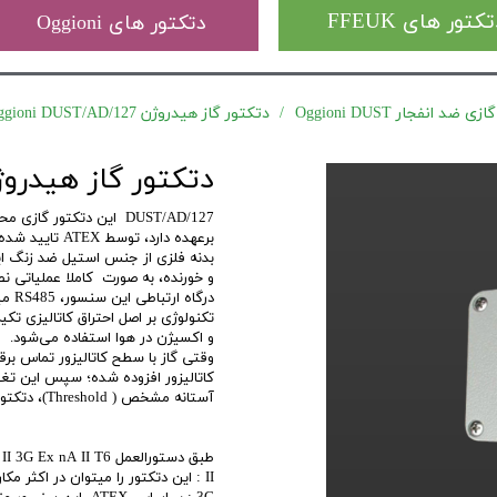
کتور های FFEUK
دتکتور های Oggioni
د انفجار Oggioni DUST
دتکتور گاز هیدروژن Oggioni DUST/AD/127
دتکتور گاز هیدروژن ni DUST/AD/127
برعهده دارد، توسط ATEX تایید شده و SIL به آن درجه حفاظتی سطح 2 را داده است.
و خورنده، به صورت کاملا عملیاتی ن
تکنولوژی بر اصل احتراق کاتالیزی تکی
و اکسیژن در هوا استفاده می‌شود.
وقتی گاز با سطح کاتالیزور تماس برق
کاتالیزور افزوده شده؛ سپس این تغیی
آستانه مشخص ( Threshold)، دتکتور در حالت آلارم قرار میگیرد.
طبق دستورالعمل ATEX II 3G Ex nA II T6 :
II : این دتکتور را میتوان در اکثر مکان ها به غیر از مکان های زیر زمینی استفاده کرد