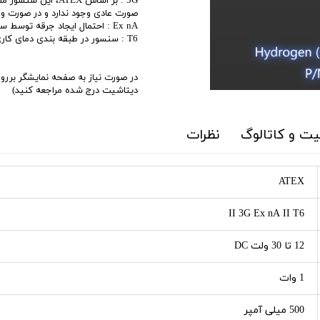
3G : بر اساس ATEX،
صورت عادی وجود ندارد و در صورت وقوع 
Ex nA : احتمال ایجاد جرقه توسط سنسور نزدیک به صفر است
T6 : سنسور در طبقه بندی دمای کاری حداکثر 85 درجه سانتیگراد میباشد
دیتاشیت درج شده مراجعه کنید)
ت و کاتالوگ
نظرات
ATEX
II 3G Ex nA II T6
12 تا 30 ولت DC
1 وات
500 میلی آمپر