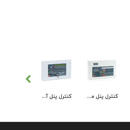
کنترل پنل متعارف C-TEC سری CFP 8 Zone
کنترل پنل آدرس پذیر C-TEC سری XFP دو لوپ 32 زون