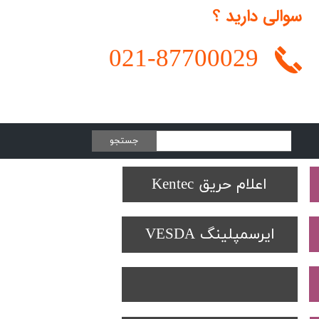
سوالی دارید ؟
021-
87700029
جستجو
Protectowire LHD
تجهیزات تست SOLO
دتکتورهای Spectrex
اعلام حریق Kentec
ایرسمپلینگ VESDA