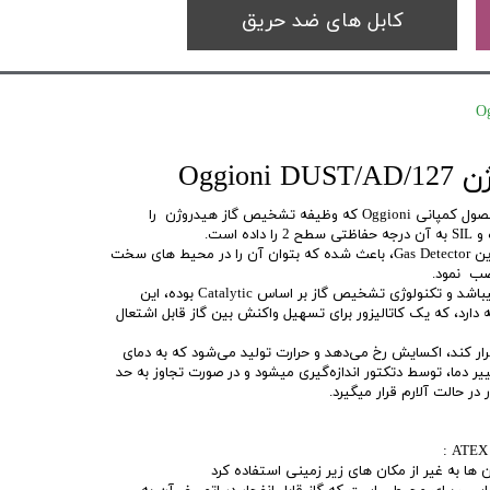
کابل های ضد حریق
Oggio
DUST/AD/127 این دتکتور گازی محصول کمپانی Oggioni که وظیفه تشخیص گاز هیدروژن را
بدنه فلزی از جنس استیل ضد زنگ این Gas Detector، باعث شده که بتوان آن را در محیط های سخت
صب نمود.
درگاه ارتباطی این سنسور، RS485 میباشد و تکنولوژی تشخیص گاز بر اساس Catalytic بوده، این
ه دارد، که یک کاتالیزور برای تسهیل واکنش بین گاز قابل اشتعال
رار کند، اکسایش رخ می‌دهد و حرارت تولید می‌شود که به دمای
ر دما، توسط دتکتور اندازه‌گیری میشود و در صورت تجاوز به حد