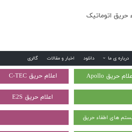
ء حریق اتوماتیک
درباره ی ما
دانلود
اخبار و مقالات
گالری
S
​اعلام حریق C-TEC​​​​​​​
علام حریق Apollo
​اعلام حریق E2S
تم های اطفاء حریق