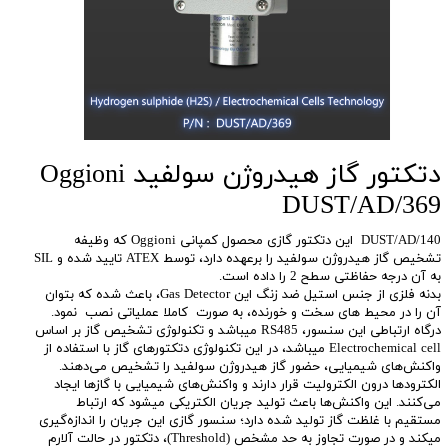
دتکتور گاز هیدروژن سولفید Oggioni
DUST/AD/369
DUST/AD/140 این دتکتور گازی محصول کمپانی Oggioni که وظیفه
تشخیص گاز هیدروژن سولفید را برعهده دارد، توسط ATEX تایید شده و SIL
به آن درجه حفاظتی سطح 2 را داده است.
بدنه فلزی از جنس استیل ضد زنگ این Gas Detector، باعث شده که بتوان
آن را در محیط های سخت و خورنده، به صورت کاملا عملیاتی نصب نمود.
درگاه ارتباطی این سنسور، RS485 میباشد و تکنولوژی تشخیص گاز بر اساس
Electrochemical cell میباشد، در این تکنولوژی دتکتورهای گاز با استفاده از
واکنش‌های شیمیایی، حضور گاز هیدروژن سولفید را تشخیص می‌دهند.
الکترودها درون الکترولیت قرار دارند و واکنش‌های شیمیایی با گازها ایجاد
می‌کنند. این واکنش‌ها باعث تولید جریان الکتریکی میشود که ارتباط
مستقیم با غلظت گاز تولید شده دارد؛ سنسور گازی این جریان را اندازه‌گیری
میکند و در صورت تجاوز به حد مشخص (Threshold)، دتکتور در حالت آلارم