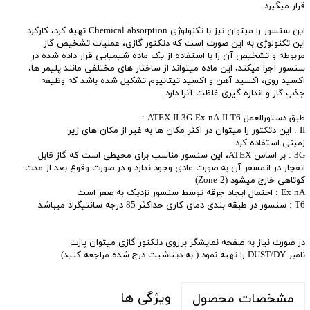
قرار میگیرد.
این سنسور را میتوان نیز با تکنولوژی Chemical absorption تهیه کرد، کارکرد
این تکنولوژی به این صورت است که دتکتور گازی، عملیات تشخیص گاز
مربوطه و تشخیص آن را با استفاده از یک ماده شیمیایی قرار داده شده در
سنسور اجرا میکند، این ماده میتواند از ساختار های مختلفی مانند پلیمر ها،
اکسید روی، اکسید آهن و اکسید تیتانیوم تشکیل شده باشد که وظیفه
جذب گاز و اندازه گیری غلظت آنرا دارد.
طبق دستورالعمل ATEX II 3G Ex nA II T6 :
II : این دتکتور را میتوان در اکثر مکان ها به غیر از مکان های زیر
زمینی استفاده کرد
3G : بر اساس ATEX، این سنسور مناسب برای محیطی است که گاز قابل
انفجار در اتمسفر آن به صورت عادی وجود ندارد و در صورت وقوع بعد از مدت
کوتاهی خارج میشود (Zone 2)
Ex nA : احتمال ایجاد جرقه توسط سنسور نزدیک به صفر است
T6 : سنسور در طبقه بندی دمای کاری حداکثر 85 درجه سانتیگراد میباشد
در صورت نیاز به صفحه نمایشگر برروی دتکتور گازی میتوان پارت
نامبر DUST/DY را تهیه نمود ( به دیتاشیت درج شده مراجعه کنید)
ویژگی ها
مشخصات محصول