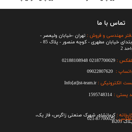
تماس با ما
فتر مهندسی و فروش :
تهران -خیابان ولیعصر -
ابتدای خیابان مطهری - کوچه منصور - پلاک 85 -
احد 2
لفکس :
2187700029
0
02188108948
اتساپ :
09022807620
ست الکترونیکی :
Info[at]ist-team.ir
 پستی :
1595748314
ارخانه :
کرمانشاه، شهرک صنعتی زاگرس، فاز یک،
لفکس :
87700029-021​​​​​​​
اک B203​​​​​​​