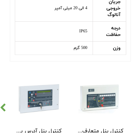
جریان
خروجی
4 الی 20 میلی آمپر
آنالوگ
درجه
IP65
حفاظت
وزن
500 گرم
کنترل پنل متعارف C-TEC سری CFP 8 Zone
کنترل پنل آدرس پذیر C-TEC سری XFP دو لوپ 32 زون