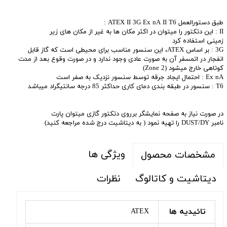
طبق دستورالعمل ATEX II 3G Ex nA II T6 :
II : این دتکتور را میتوان در اکثر مکان ها به غیر از مکان های زیر
زمینی استفاده کرد
3G : بر اساس ATEX، این سنسور مناسب برای محیطی است که گاز قابل
انفجار در اتمسفر آن به صورت عادی وجود ندارد و در صورت وقوع بعد از مدت
کوتاهی خارج میشود (Zone 2)
Ex nA : احتمال ایجاد جرقه توسط سنسور نزدیک به صفر است
T6 : سنسور در طبقه بندی دمای کاری حداکثر 85 درجه سانتیگراد میباشد
در صورت نیاز به صفحه نمایشگر برروی دتکتور گازی میتوان پارت
نامبر DUST/DY را تهیه نمود ( به دیتاشیت درج شده مراجعه کنید)
ویژگی ها
مشخصات محصول
دیتاشیت و کاتالوگ
نظرات
تائیدیه ها
ATEX