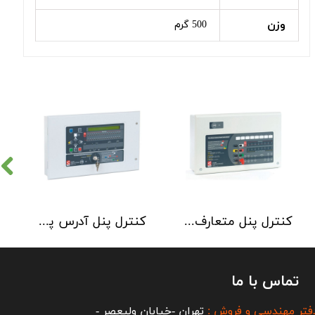
وزن
500 گرم
کنترل پنل متعارف C-TEC سری CFP 8 Zone
کنترل پنل آدرس پذیر C-TEC سری XFP دو لوپ 32 زون
تماس با ما
فتر مهندسی و فروش :
تهران -خیابان ولیعصر -