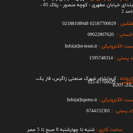
ابتدای خیابان مطهری - کوچه منصور - پلاک 85 -
احد 2
لفکس :
2187700029
0
02188108948
اتساپ :
09022807620
ست الکترونیکی :
Info[at]ist-team.ir
 پستی :
1595748314
ارخانه :
کرمانشاه، شهرک صنعتی زاگرس، فاز یک،
لفکس :
87700029-021​​​​​​​
اک B203​​​​​​​
ست الکترونیکی :
Info[at]ispetro.ir
د پستی :
6744152301
ساعت کاری :
شنبه تا چهارشنبه 8 صبح تا 5 عصر