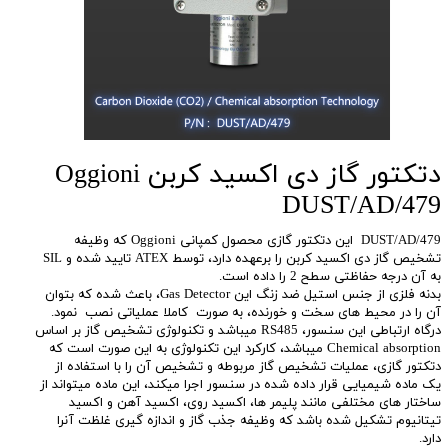
دتکتور گاز دی اکسید کربن Oggioni
DUST/AD/479
DUST/AD/479 این دتکتور گازی محصول کمپانی Oggioni که وظیفه
تشخیص گاز دی اکسید کربن را برعهده دارد، توسط ATEX تایید شده و SIL
به آن درجه حفاظتی سطح 2 را داده است.
بدنه فلزی از جنس استیل ضد زنگ این Gas Detector، باعث شده که بتوان
آن را در محیط های سخت و خورنده، به صورت کاملا عملیاتی نصب نمود.
درگاه ارتباطی این سنسور، RS485 میباشد و تکنولوژی تشخیص گاز بر اساس
Chemical absorption میباشد، کارکرد این تکنولوژی به این صورت است که
دتکتور گازی، عملیات تشخیص گاز مربوطه و تشخیص آن را با استفاده از
یک ماده شیمیایی قرار داده شده در سنسور اجرا میکند، این ماده میتواند از
ساختار های مختلفی مانند پلیمر ها، اکسید روی، اکسید آهن و اکسید
تیتانیوم تشکیل شده باشد که وظیفه جذب گاز و اندازه گیری غلظت آنرا
دارد.