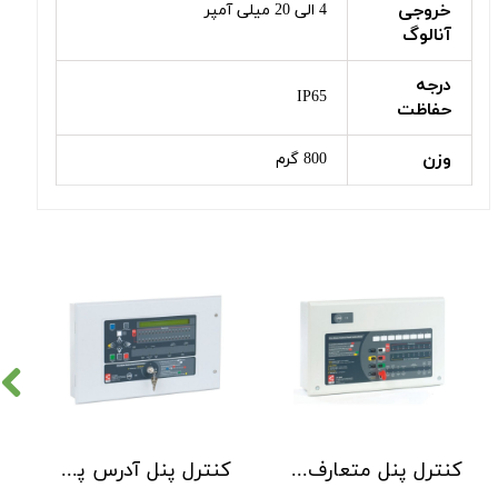
خروجی
4 الی 20 میلی آمپر
آنالوگ
درجه
IP65
حفاظت
وزن
800 گرم
کنترل پنل متعارف C-TEC سری CFP 8 Zone
کنترل پنل آدرس پذیر C-TEC سری XFP دو لوپ 32 زون