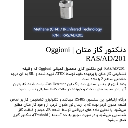
دتکتور گاز متان Oggioni |
RAS/AD/201
RAS/AD/201 این دتکتور گازی محصول کمپانی Oggioni که وظیفه
تشخیص گاز متان را برعهده دارد، توسط ATEX تایید شده و SIL به آن درجه
حفاظتی سطح 2 را داده است.
بدنه فلزی از جنس استیل ضد زنگ این Gas Detector، باعث شده که بتوان
آن را در محیط های سخت و خورنده در حالت کاملا عملیاتی نصب نمود.
درگاه ارتباطی این سنسور، RS485 میباشد و تکنولوژی تشخیص گاز بر اساس
اشعه مادون قرمز بوده که با ارسال نور مادون قرمز، از وجود گاز متان مطلع
می‌شود. با تحلیل داده های دریافتی توسط اشعه IR، حجم و غلظت گاز
شناسایی می‌شود و در صورت تجاوز به حد آستانه ( Treshold)، دتکتور گازی
فعال میشود.