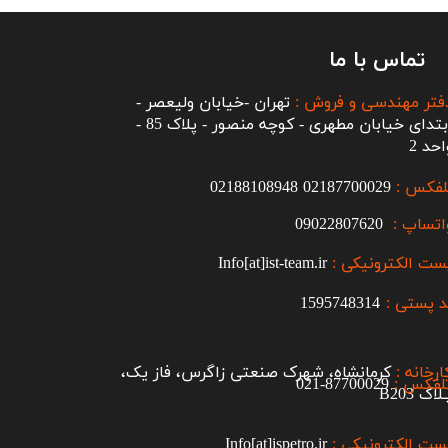
تماس با ما
فتر مهندسی و فروش :
تهران -خیابان ولیعصر -
ابتدای خیابان مطهری - کوچه منصور - پلاک 85 -
احد 2
لفکس :
2187700029
0
02188108948
اتساپ :
09022807620
ست الکترونیکی :
Info[at]ist-team.ir
 پستی :
1595748314
ارخانه :
کرمانشاه، شهرک صنعتی زاگرس، فاز یک،
لفکس :
87700029-021​​​​​​​
اک B203​​​​​​​
ست الکترونیکی :
Info[at]ispetro.ir