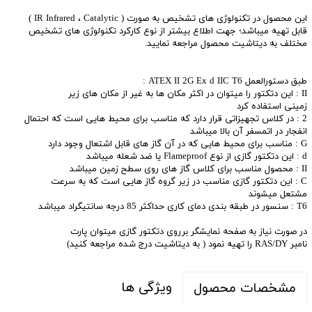
این محصول در تکنولوژی های تشخیص به صورت ( IR Infrared ، Catalytic )
قابل تهیه میباشد؛ جهت اطلاع بیشتر از نوع کارکرد تکنولوژی های تشخیص
مختلف به دیتاشیت محصول مراجعه نمایید.
طبق دستورالعمل ATEX II 2G Ex d IIC T6 :
II : این دتکتور را میتوان در اکثر مکان ها به غیر از مکان های زیر
زمینی استفاده کرد
2 : در کلاس تجهیزاتی قرار دارد که مناسب برای محیط هایی است که احتمال
انفجار در اتمسفر آن بالا میباشد
G : مناسب برای محیط هایی که در آن گاز های قابل اشتعال وجود دارد
d : این دتکتور گازی از نوع Flameproof یا ضد شعله میباشد
II : محصول مناسب برای کلاس گاز های روی سطح زمین میباشد
C : این دتکتور گازی مناسب در زیر گروه گاز هایی است که به سرعت
مشتعل میشوند
T6 : سنسور در طبقه بندی دمای کاری حداکثر 85 درجه سانتیگراد میباشد
در صورت نیاز به صفحه نمایشگر برروی دتکتور گازی میتوان پارت
نامبر RAS/DY را تهیه نمود ( به دیتاشیت درج شده مراجعه کنید)
ویژگی ها
مشخصات محصول