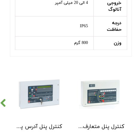
خروجی
4 الی 20 میلی آمپر
آنالوگ
درجه
IP65
حفاظت
وزن
800 گرم
کنترل پنل متعارف C-TEC سری CFP 8 Zone
کنترل پنل آدرس پذیر C-TEC سری XFP دو لوپ 32 زون