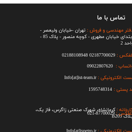
تماس با ما
فتر مهندسی و فروش :
تهران -خیابان ولیعصر -
ابتدای خیابان مطهری - کوچه منصور - پلاک 85 -
احد 2
لفکس :
2187700029
0
02188108948
اتساپ :
09022807620
ست الکترونیکی :
Info[at]ist-team.ir
 پستی :
1595748314
ارخانه :
کرمانشاه، شهرک صنعتی زاگرس، فاز یک،
لفکس :
87700029-021​​​​​​​
اک B203​​​​​​​
ست الکترونیکی :
Info[at]ispetro.ir