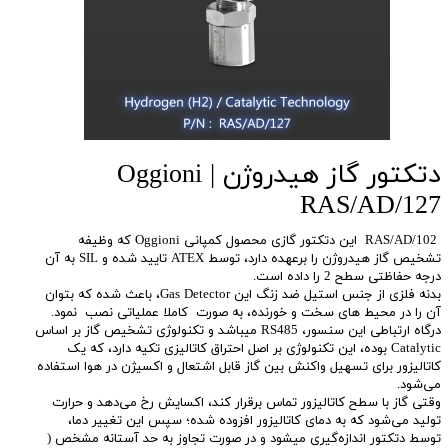
دتکتور گاز هیدروژن Oggioni |
RAS/AD/127
RAS/AD/102 این دتکتور گازی محصول کمپانی Oggioni که وظیفه
تشخیص گاز هیدروژن را برعهده دارد، توسط ATEX تایید شده و SIL به آن
درجه حفاظتی سطح 2 را داده است.
بدنه فلزی از جنس استیل ضد زنگ این Gas Detector، باعث شده که بتوان
آن را در محیط های سخت و خورنده، به صورت کاملا عملیاتی نصب نمود.
درگاه ارتباطی این سنسور، RS485 میباشد و تکنولوژی تشخیص گاز بر اساس
Catalytic بوده، این تکنولوژی بر اصل احتراق کاتالیزی تکیه دارد، که یک
کاتالیزور برای تسهیل واکنش بین گاز قابل اشتعال و اکسیژن در هوا استفاده
می‌شود.
وقتی گاز با سطح کاتالیزور تماس برقرار کند، اکسایش رخ می‌دهد و حرارت
تولید می‌شود که به دمای کاتالیزور افزوده شده؛ سپس این تغییر دما،
توسط دتکتور اندازه‌گیری میشود و در صورت تجاوز به حد آستانه مشخص (