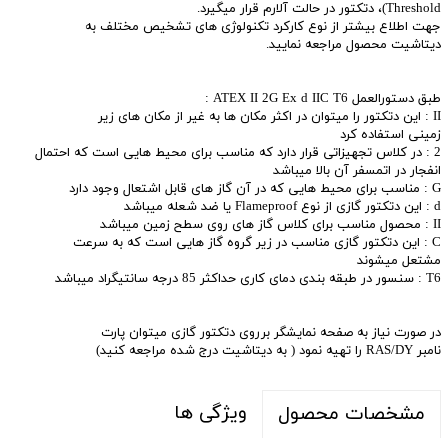
Threshold)، دتکتور در حالت آلارم قرار میگیرد.
جهت اطلاع بیشتر از نوع کارکرد تکنولوژی های تشخیص مختلف به
دیتاشیت محصول مراجعه نمایید.
طبق دستورالعمل ATEX II 2G Ex d IIC T6 :
II : این دتکتور را میتوان در اکثر مکان ها به غیر از مکان های زیر
زمینی استفاده کرد
2 : در کلاس تجهیزاتی قرار دارد که مناسب برای محیط هایی است که احتمال
انفجار در اتمسفر آن بالا میباشد
G : مناسب برای محیط هایی که در آن گاز های قابل اشتعال وجود دارد
d : این دتکتور گازی از نوع Flameproof یا ضد شعله میباشد
II : محصول مناسب برای کلاس گاز های روی سطح زمین میباشد
C : این دتکتور گازی مناسب در زیر گروه گاز هایی است که به سرعت
مشتعل میشوند
T6 : سنسور در طبقه بندی دمای کاری حداکثر 85 درجه سانتیگراد میباشد
در صورت نیاز به صفحه نمایشگر برروی دتکتور گازی میتوان پارت
نامبر RAS/DY را تهیه نمود ( به دیتاشیت درج شده مراجعه کنید)
ویژگی ها
مشخصات محصول