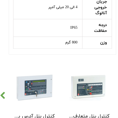
جریان
خروجی
4 الی 20 میلی آمپر
آنالوگ
درجه
IP65
حفاظت
وزن
800 گرم
کنترل پنل متعارف C-TEC سری CFP 8 Zone
کنترل پنل آدرس پذیر C-TEC سری XFP دو لوپ 32 زون