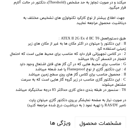
میکند و در صورت تجاوز به حد مشخص (Threshold)، دتکتور در حالت آلارم
قرار میگیرد.
جهت اطلاع بیشتر از نوع کارکرد تکنولوژی های تشخیص مختلف به
دیتاشیت محصول مراجعه نمایید.
طبق دستورالعمل ATEX II 2G Ex d IIC T6 :
II : این دتکتور را میتوان در اکثر مکان ها به غیر از مکان های زیر
زمینی استفاده کرد
2 : در کلاس تجهیزاتی قرار دارد که مناسب برای محیط هایی است که احتمال
انفجار در اتمسفر آن بالا میباشد
G : مناسب برای محیط هایی که در آن گاز های قابل اشتعال وجود دارد
d : این دتکتور گازی از نوع Flameproof یا ضد شعله میباشد
II : محصول مناسب برای کلاس گاز های روی سطح زمین میباشد
C : این دتکتور گازی مناسب در زیر گروه گاز هایی است که به سرعت
مشتعل میشوند
T6 : سنسور در طبقه بندی دمای کاری حداکثر 85 درجه سانتیگراد میباشد
در صورت نیاز به صفحه نمایشگر برروی دتکتور گازی میتوان پارت
نامبر RAS/DY را تهیه نمود ( به دیتاشیت درج شده مراجعه کنید)
ویژگی ها
مشخصات محصول