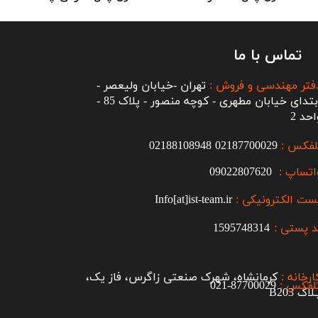
تماس با ما
فتر مهندسی و فروش :
تهران -خیابان ولیعصر -
ابتدای خیابان مطهری - کوچه منصور - پلاک 85 -
احد 2
لفکس :
2187700029
0
02188108948
اتساپ :
09022807620
ست الکترونیکی :
Info[at]ist-team.ir
 پستی :
1595748314
ارخانه :
کرمانشاه، شهرک صنعتی زاگرس، فاز یک،
لفکس :
87700029-021​​​​​​​
اک B203​​​​​​​