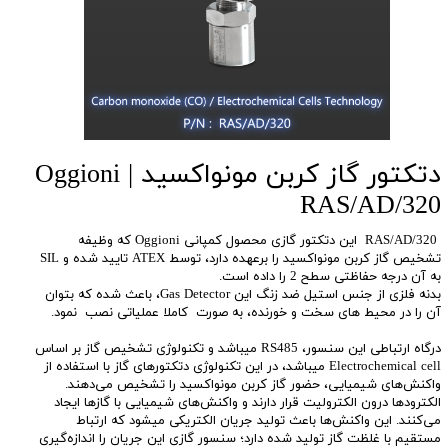
دتکتور گاز کربن مونواکسید Oggioni |
RAS/AD/320
RAS/AD/320 این دتکتور گازی محصول کمپانی Oggioni که وظیفه
تشخیص گاز کربن مونواکسید را برعهده دارد، توسط ATEX تایید شده و SIL
به آن درجه حفاظتی سطح 2 را داده است.
بدنه فلزی از جنس استیل ضد زنگ این Gas Detector، باعث شده که بتوان
آن را در محیط های سخت و خورنده، به صورت کاملا عملیاتی نصب نمود.
درگاه ارتباطی این سنسور، RS485 میباشد و تکنولوژی تشخیص گاز بر اساس
Electrochemical cell میباشد، در این تکنولوژی دتکتورهای گاز با استفاده از
واکنش‌های شیمیایی، حضور گاز کربن مونواکسید را تشخیص می‌دهند.
الکترودها درون الکترولیت قرار دارند و واکنش‌های شیمیایی با گازها ایجاد
می‌کنند. این واکنش‌ها باعث تولید جریان الکتریکی میشود که ارتباط
مستقیم با غلظت گاز تولید شده دارد؛ سنسور گازی این جریان را اندازه‌گیری