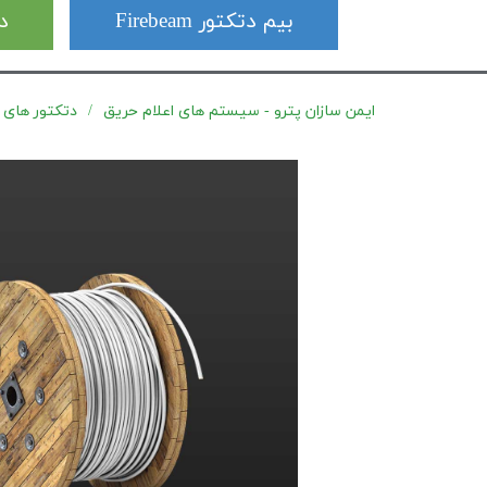
بیم دتکتور Firebeam
دت
ایمن سازان پترو - سیستم های اعلام حریق
دتکتور های کابلی Signaline (LHD