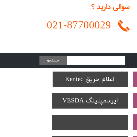
سوالی دارید ؟
021-
87700029
جستجو
Protectowire LHD
تجهیزات تست SOLO
دتکتورهای Spectrex
اعلام حریق Kentec
ایرسمپلینگ VESDA