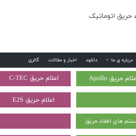
ء حریق اتوماتیک
درباره ی ما
دانلود
اخبار و مقالات
گالری
S
​اعلام حریق C-TEC​​​​​​​
علام حریق Apollo
​اعلام حریق E2S
تم های اطفاء حریق