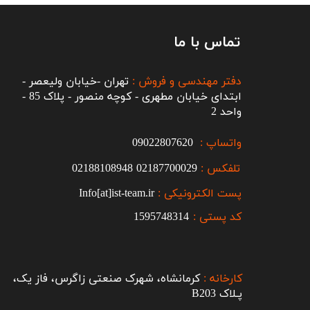
تماس با ما
دفتر مهندسی و فروش :
تهران -خیابان ولیعصر -
ابتدای خیابان مطهری - کوچه منصور - پلاک 85 -
واحد 2
واتساپ :
09022807620
تلفکس :
2187700029
0
02188108948
پست الکترونیکی :
Info[at]ist-team.ir
کد پستی :
1595748314
کارخانه :
کرمانشاه، شهرک صنعتی زاگرس، فاز یک،
پـلاک B203​​​​​​​