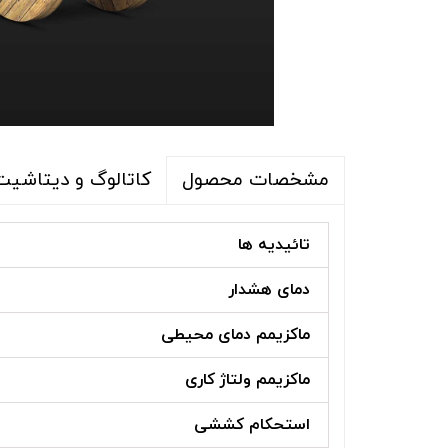
کاتالوگ و دیتاشیت
مشخصات محصول
تائیدیه ها
دمای هشدار
ماکزیمم دمای محیطی
ماکزیمم ولتاژ کاری
استحکام کششی