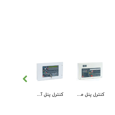
کنترل پنل متعارف C-TEC سری CFP 8 Zone
کنترل پنل آدرس پذیر C-TEC سری XFP دو لوپ 32 زون