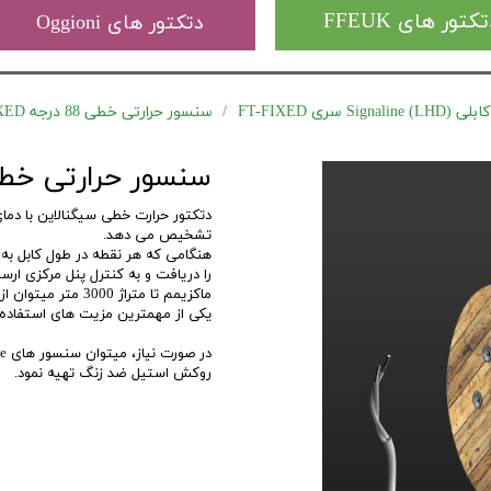
کتور های FFEUK
دتکتور های Oggioni
) سری FT-FIXED
سنسور حرارتی خطی 88 درجه Signaline FT-FIXED
سنسور حرارتی خطی 88 درجه line FT-FIXED
تشخیص می دهد.
هنگامی که هر نقطه در طول کابل به
را دریافت و به کنترل پنل مرکزی ار
ماکزیمم تا متراژ 3000 متر میتوان از این دتکتور در هر زون استفاده کرد.
یکی از مهمترین مزیت های استفاده LHD، کاهش چشمگیر فایر های کاذب در سیستم میباشد
روکش استیل ضد زنگ تهیه نمود.