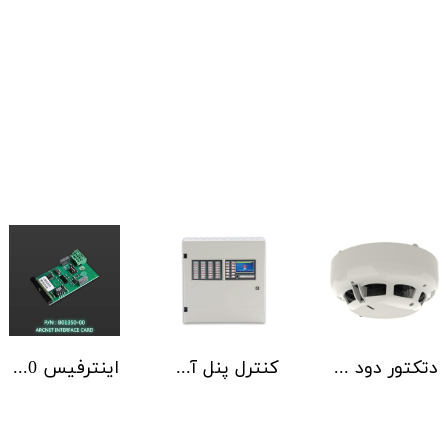
دتکتور دود آدرس پذیر هوچیکی Hochiki مدل ALN-EN SCI
کنترل پنل آدرس پذیر C-TEC سری ZFP یک تا 4 لوپ کابینت استاندارد
اینترفیس NSC | ArcNET B01350-00