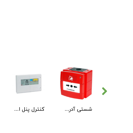
دتکتور دود هوچیکی Hochiki مدل SOC-E3N WHT
شستی آدرس پذیر ضد آب هوچیکی Hochiki مدل HCP-W SCI
کنترل پنل اطفاء حریق C-TEC EP203