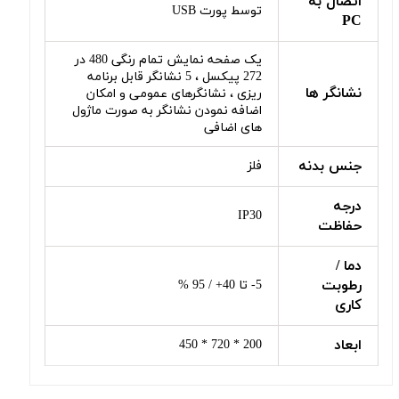
اتصال به
توسط پورت USB
PC
یک صفحه نمایش تمام رنگی 480 در
272 پیکسل ، 5 نشانگر قابل برنامه
نشانگر ها
ریزی ، نشانگرهای عمومی و امکان
اضافه نمودن نشانگر به صورت ماژول
های اضافی
جنس بدنه
فلز
درجه
IP30
حفاظت
دما /
رطوبت
5- تا 40+ / 95 %
کاری
ابعاد
200 * 720 * 450