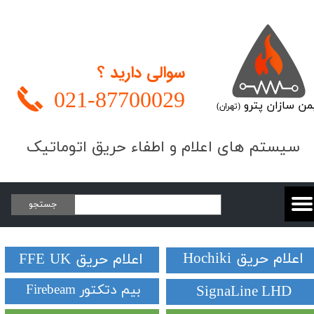
سوالی دارید ؟
021-
87700029
من سازان پترو
(تهران)
​​​سیستم های اعلام و اطفاء حریق اتوماتیک
جستجو
​اعلام حریق Hochiki
​​​​​​​اعلام حریق FFE UK
بیم دتکتور Firebeam
SignaLine LHD