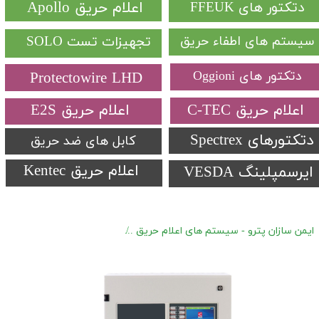
​اعلام حریق Apollo
دتکتور های FFEUK
سیستم های اطفاء حریق
تجهیزات تست SOLO​​​​​​​
دتکتور های Oggioni
Protectowire LHD
​اعلام حریق C-TEC​​​​​​​
​اعلام حریق E2S
دتکتورهای Spectrex​​​​​​​
کابل های ضد حریق
اعلام حریق Kentec
ایرسمپلینگ VESDA
ایمن سازان پترو - سیستم های اعلام حریق
کنترل پنل آدرس پذیر C-TEC سری ZFP یک تا 8 لوپ کابینت متوسط