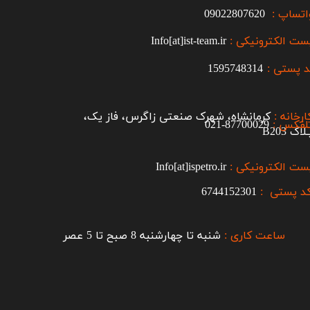
اتساپ :
09022807620
ست الکترونیکی :
Info[at]ist-team.ir
 پستی :
1595748314
ارخانه :
کرمانشاه، شهرک صنعتی زاگرس، فاز یک،
لفکس :
87700029-021​​​​​​​
اک B203​​​​​​​
ست الکترونیکی :
Info[at]ispetro.ir
د پستی :
6744152301
ساعت کاری :
شنبه تا چهارشنبه 8 صبح تا 5 عصر