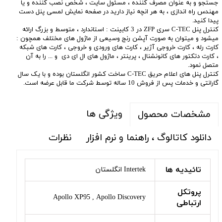
جستجو و به عنوان مصرف کننده ، مسئول سایت ، شخص نصب کننده و یا
مهندس راه اندازی ، به هر انچه نیاز دارید در صفحه نمایش لمسی پنل دست
پیدا کنید.
کنترل پنل C-TEC سری ZFP در 3 کابینت : استاندارد ، متوسط و بزرگ ارائه
میشود و میتوان به صورت آپشن رنج وسیعی از ماژول های مختلف همچون :
کارت رله ، کارت خروجی آژیر ، کارت های ورودی و خروجی ، کارت های شبکه
، کارت دتکتور های کانونشنال ، پرینتر ، ماژول های ال ای دی و ... را به آن
متصل نمود.
کنترل پنل های اعلام حریق C-TEC ساخت کشور انگلستان بوده و با یک سال
گارانتی و خدمات پس از فروش 10 ساله توسط شرکت ما قابل عرضه است.
ویژگی ها
مشخصات محصول
دانلود کاتالوگ ، راهنما و نرم افزار
نظرات
تائیدیه ها
Intertek انگلستان
پروتکل
Apollo XP95 , Apollo Discovery
ارتباطی