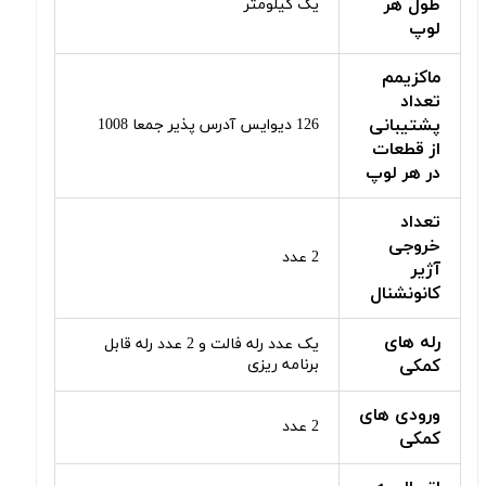
طول هر
یک کیلومتر
لوپ
ماکزیمم
تعداد
پشتیبانی
126 دیوایس آدرس پذیر جمعا 1008
از قطعات
در هر لوپ
تعداد
خروجی
2 عدد
آژیر
کانونشنال
رله های
یک عدد رله فالت و 2 عدد رله قابل
کمکی
برنامه ریزی
ورودی های
2 عدد
کمکی