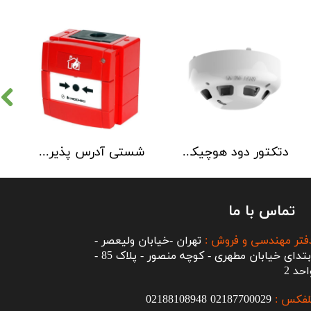
دتکتور دود هوچیکی Hochiki مدل SOC-E3N WHT
شستی آدرس پذیر ضد آب هوچیکی Hochiki مدل HCP-W SCI
تماس با ما
فتر مهندسی و فروش :
تهران -خیابان ولیعصر -
ابتدای خیابان مطهری - کوچه منصور - پلاک 85 -
احد 2
لفکس :
2187700029
0
02188108948