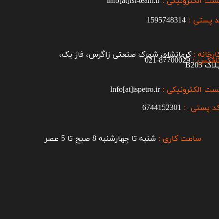
ست الکترونیکی :
Info[at]ist-team.ir
 پستی :
1595748314
ارخانه :
کرمانشاه، شهرک صنعتی زاگرس، فاز یک،
لفکس :
87700029-021​​​​​​​
اک B203​​​​​​​
ست الکترونیکی :
Info[at]ispetro.ir
د پستی :
6744152301
ساعت کاری :
شنبه تا چهارشنبه 8 صبح تا 5 عصر