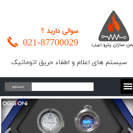
سوالی دارید ؟
021-
87700029
من سازان پترو
(تهران)
​​​سیستم های اعلام و اطفاء حریق اتوماتیک
جستجو