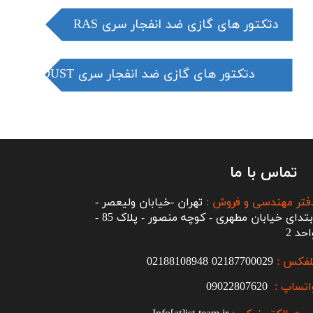
​​​دتکتور های گازی ضد انفجار سری RAS
​​​دتکتور های گازی ضد انفجار سری
DUST
تماس با ما
فتر مهندسی و فروش :
تهران -خیابان ولیعصر -
ابتدای خیابان مطهری - کوچه منصور - پلاک 85 -
احد 2
لفکس :
2187700029
0
02188108948
اتساپ :
09022807620