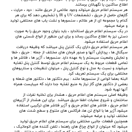
اطلاع ساکنین یا نگهبانان برسانند.
هر سیستم اعلام حریق میتواند وجود علائمی از حریق مانند : دود ، حرارت ،
گازهای حاصل از حریق ، تشعشعات UV و IR را تشخیص دهد که برای هر
کدام یا مجموعه ای از هر علائم ، سنسورها و نشت یاب های محتلفی تولید
و عرضه میشود.
در یک سیستم اعلام حریق استاندارد ، باید بتوان وجود حریق را به صورت
دستی نیز به اطلاع ساکنین رساند و برای این منظور از انواع شستی های
اعلام حریق استفاده میشود.
هر سیستم اعلام حریق دارای یک کنترل پنل میباشد که وظیفه دریافت
سیگنال ها ، پردازش آنها و صدور فرمان های مختلف از جمله : حریق ، خطا
و نمایش وضعیت سیستم را به عهده دارد. سنسورها ، آژیر ها ، فلاشر ها و
تمامی قطعات مربوط به یک سیستم اعلام حریق توسط کنترل پنل تغذیه
میشوند و نسبت به مدل و نوع کنترل پنل ، میتوان تنظیمات و سناریوهای
مختلفی برای یک سیستم تعریف کرد.
البته بعضا انواعی از سنسورها مانند : بیم دتکتور ها ، دتکتور های شعله و
بعضی از دتکتور های گاز نیاز به منبع تفذیه جدا دارند که میبایست همراه
آنها تهیه شود.
وظیفه اصلی سیستم های اعلام حریق ، هشدار برای تخلیه نفرات از
ساختمان و شروع عملیات اطفا حریق میباشد . برای این هشدار از آژیرهای
اعلام حریق ، فلاشر های اعلام حریق و آژیر فلاشر های ترکیبی استفاده
میشود.آژیر ها با انواع تن ها، فرکانس های متنوع و سطح شدت های
مختلف تولید و عرضه میشوند.
همچنین قطعات جانبی مختلفی برای سیستم های اعلام حریق تولید
میشود که میتوان از انواع چراغ های راهنما ، تلفن کننده های اتوماتیک ،