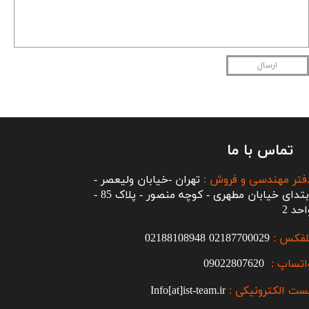
ارسال
تماس با ما
فتر مهندسی و فروش :
تهران -خیابان ولیعصر -
ابتدای خیابان مطهری - کوچه منصور - پلاک 85 -
احد 2
لفکس :
2187700029
0
02188108948
اتساپ :
09022807620
ست الکترونیکی :
Info[at]ist-team.ir