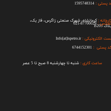
 پستی :
1595748314
ارخانه :
کرمانشاه، شهرک صنعتی زاگرس، فاز یک،
لفکس :
87700029-021​​​​​​​
اک B203​​​​​​​
ست الکترونیکی :
Info[at]ispetro.ir
د پستی :
6744152301
ساعت کاری :
شنبه تا چهارشنبه 8 صبح تا 5 عصر