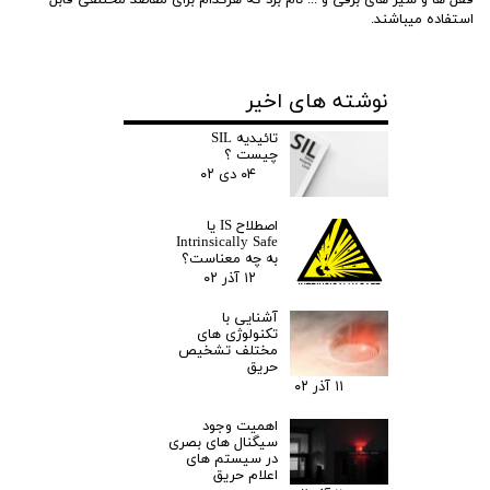
قفل ها و شیر های برقی و ... نام برد که هرکدام برای مقاصد مختلفی قابل
استفاده میباشند.
نوشته های اخیر
تائیدیه SIL
چیست ؟
۰۴ دی ۰۲
اصطلاح IS یا
Intrinsically Safe
به چه معناست؟
۱۲ آذر ۰۲
آشنایی با
تکنولوژی های
مختلف تشخیص
حریق
۱۱ آذر ۰۲
اهمیت وجود
سیگنال های بصری
در سیستم های
اعلام حریق