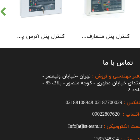
کنترل پنل متعارف C-TEC سری CFP 8 Zone
کنترل پنل آدرس پذیر C-TEC سری XFP دو لوپ 32 زون
تماس با ما
فتر مهندسی و فروش :
تهران -خیابان ولیعصر -
ابتدای خیابان مطهری - کوچه منصور - پلاک 85 -
احد 2
لفکس :
2187700029
0
02188108948
اتساپ :
09022807620
ست الکترونیکی :
Info[at]ist-team.ir
 پستی :
1595748314