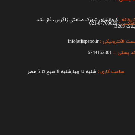
ارخانه :
کرمانشاه، شهرک صنعتی زاگرس، فاز یک،
لفکس :
87700029-021​​​​​​​
اک B203​​​​​​​
ست الکترونیکی :
Info[at]ispetro.ir
د پستی :
6744152301
ساعت کاری :
شنبه تا چهارشنبه 8 صبح تا 5 عصر