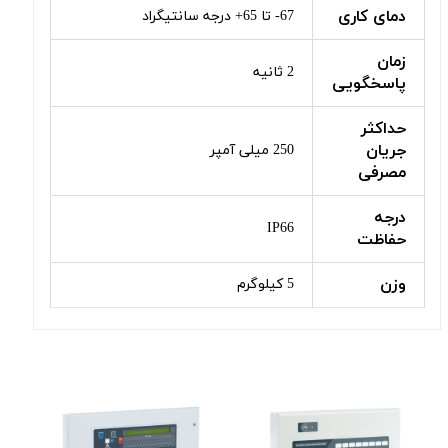
دمای کاری
67- تا 65+ درجه سانتیگراد
زمان
2 ثانیه
پاسخگویی
حداکثر
جریان
250 میلی آمپر
مصرفی
درجه
IP66
حفاظت
وزن
5 کیلوگرم