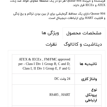
فرستنده و گیرنده Quasar 904 هر دو در یک محفظه مقاوم، فولاد ضد زنگ،
ATEX و IECEx قرار دارند.
Quasar 904 دارای یک محافظ گرمایشی برای از بین بردن تراکم و یخ زدگی
و قابلیت HART برای ارتباطات دیجیتال است.
ویژگی ها
مشخصات محصول
دیتاشیت و کاتالوگ
نظرات
ATEX & IECEx , FM/FMC approved
تائیدیه ها
per - Class I Div 1 Group B, C and D;
Class I, II Div 1 Group E, F and G
ولتاژ کاری
24 ولت DC
نوع
پروتکل
RS485 , HART
ارتباطی