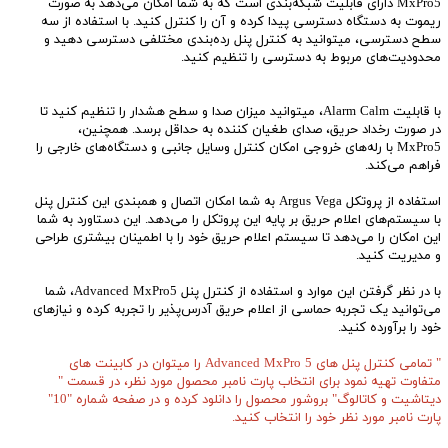
MxPro5 دارای قابلیت شبکه‌بندی است که به شما امکان می‌دهد به صورت
ریموت به دستگاه دسترسی پیدا کرده و آن را کنترل کنید. با استفاده از سه
سطح دسترسی، میتوانید به کنترل پنل رده‌بندی مختلفی دسترسی دهید و
محدودیت‌های مربوط به دسترسی را تنظیم کنید.
با قابلیت Alarm Calm، میتوانید میزان صدا و سطح هشدار را تنظیم کنید تا
در صورت رخداد حریق، صدای طغیان کننده به حداقل برسد. همچنین،
MxPro5 با رله‌های خروجی امکان کنترل وسایل جانبی و دستگاه‌های خارجی را
فراهم می‌کند.
استفاده از پروتکل Argus Vega به شما امکان اتصال و همبندی این کنترل پنل
با سیستم‌های اعلام حریق بر پایه این پروتکل را می‌دهد. این دستاورد به شما
این امکان را می‌دهد تا سیستم اعلام حریق خود را با اطمینان بیشتری طراحی
و مدیریت کنید.
با در نظر گرفتن این موارد و استفاده از کنترل پنل Advanced MxPro5، شما
می‌توانید یک تجربه حماسی از اعلام حریق آدرس‌پذیر را تجربه کرده و نیازهای
خود را برآورده کنید.
" تمامی کنترل پنل های Advanced MxPro 5 را میتوان در کابینت های
متفاوت تهیه نمود برای انتخاب پارت نامبر محصول مورد نظر، در قسمت "
دیتاشیت و کاتالوگ" بروشور محصول را دانلود کرده و در صفحه شماره "10"
پارت نامبر مورد نظر خود را انتخاب کنید.