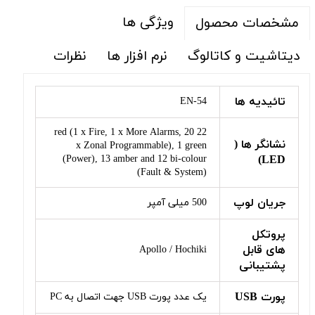
ویژگی ها
مشخصات محصول
دیتاشیت و کاتالوگ
نرم افزار ها
نظرات
تائیدیه ها
EN-54
22 red (1 x Fire, 1 x More Alarms, 20
نشانگر ها (
x Zonal Programmable), 1 green
(Power), 13 amber and 12 bi-colour
LED)
(Fault & System)
جریان لوپ
500 میلی آمپر
پروتکل
های قابل
Apollo / Hochiki
پشتیبانی
پورت USB
یک عدد پورت USB جهت اتصال به PC