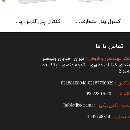
کنترل پنل متعارف C-TEC سری CFP 8 Zone
کنترل پنل آدرس پذیر C-TEC سری XFP دو لوپ 32 زون
تماس با ما
فتر مهندسی و فروش :
تهران -خیابان ولیعصر -
ابتدای خیابان مطهری - کوچه منصور - پلاک 85 -
احد 2
لفکس :
2187700029
0
02188108948
اتساپ :
09022807620
ست الکترونیکی :
Info[at]ist-team.ir
 پستی :
1595748314