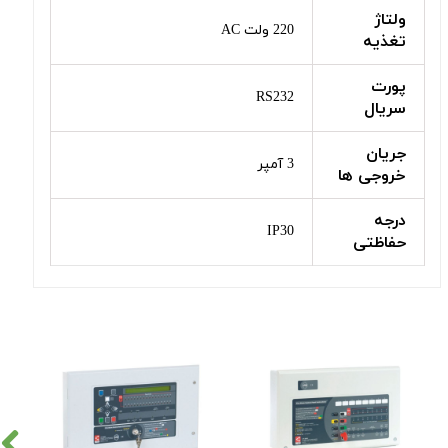
ولتاژ
220 ولت AC
تغذیه
پورت
RS232
سریال
جریان
3 آمپر
خروجی ها
درجه
IP30
حفاظتی