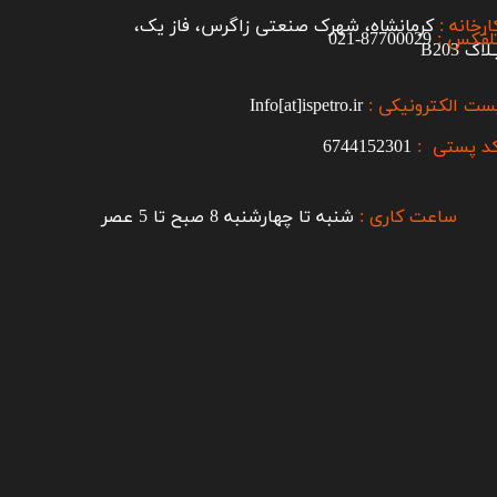
ارخانه :
کرمانشاه، شهرک صنعتی زاگرس، فاز یک،
لفکس :
87700029-021​​​​​​​
اک B203​​​​​​​
ست الکترونیکی :
Info[at]ispetro.ir
د پستی :
6744152301
ساعت کاری :
شنبه تا چهارشنبه 8 صبح تا 5 عصر